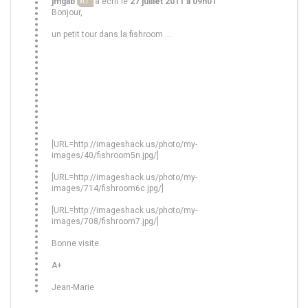
jmgab
a écrit le
27 juillet 2011 à 09h01
KCF
Bonjour,
un petit tour dans la fishroom ...
[URL=http://imageshack.us/photo/my-
images/40/fishroom5n.jpg/]
[URL=http://imageshack.us/photo/my-
images/714/fishroom6c.jpg/]
[URL=http://imageshack.us/photo/my-
images/708/fishroom7.jpg/]
Bonne visite.
A+
Jean-Marie