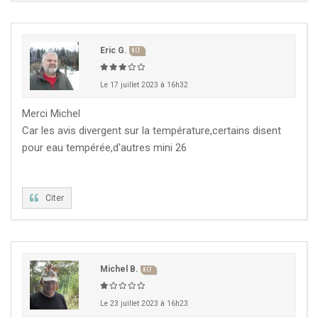
KCF NORMANDIE :
Réunion de Section
En
13 sep 2026
savoir +
Eric G.
KCF
CZKA RÉPUBLIQUE TCHÈQUE :
Congrès de la
17-20 sep 2026
CZKA 2026
Le 17 juillet 2023 à 16h32
Merci Michel
KCF FRANCE :
52ème congrès du KCF
25-27 sep 2026
Car les avis divergent sur la température,certains disent
pour eau tempérée,d'autres mini 26
APK PORTUGAL :
Congrès de l'APK 2026
16-18 oct 2026
Citer
Michel B.
KCF
Le 23 juillet 2023 à 16h23