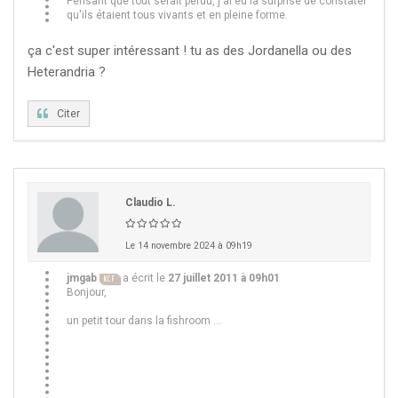
Pensant que tout serait perdu, j'ai eu la surprise de constater
qu'ils étaient tous vivants et en pleine forme.
ça c'est super intéressant ! tu as des Jordanella ou des
Heterandria ?
Citer
Claudio L.
Le 14 novembre 2024 à 09h19
jmgab
a écrit le
27 juillet 2011 à 09h01
KCF
Bonjour,
un petit tour dans la fishroom ...