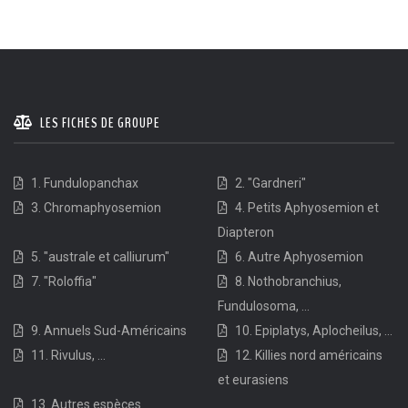
LES FICHES DE GROUPE
1. Fundulopanchax
2. "Gardneri"
3. Chromaphyosemion
4. Petits Aphyosemion et
Diapteron
5. "australe et calliurum"
6. Autre Aphyosemion
7. "Roloffia"
8. Nothobranchius,
Fundulosoma, ...
9. Annuels Sud-Américains
10. Epiplatys, Aplocheilus, ...
11. Rivulus, ...
12. Killies nord américains
et eurasiens
13. Autres espèces