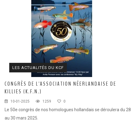
KCF ÎLE DE FRANCE :
Réunion KCF Ile de France
12 sep 2026
de Septembre
En savoir +
KCF NORMANDIE :
Réunion de Section
En
13 sep 2026
savoir +
CZKA RÉPUBLIQUE TCHÈQUE :
Congrès de la
17-20 sep 2026
CZKA 2026
LES ACTUALITÉS DU KCF
KCF FRANCE :
52ème congrès du KCF
25-27 sep 2026
CONGRÈS DE L'ASSOCIATION NÉERLANDAISE DE
KILLIES (K.F.N.)
APK PORTUGAL :
Congrès de l'APK 2026
16-18 oct 2026
10-01-2025
1259
0
Le 50e congrès de nos homologues hollandais se déroulera du 28
au 30 mars 2025.