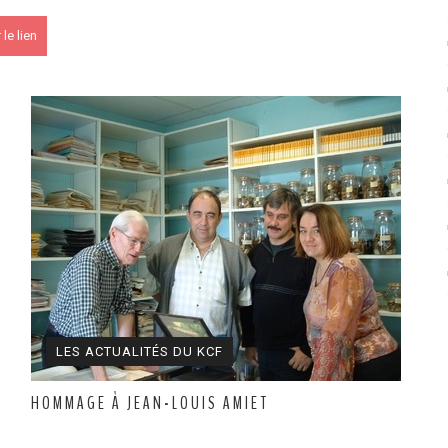
le lien
 KCF
PK 2026
s !
En savoir +
du KCF Nord
En savoir +
E :
Congrès de la SKS 2026
LES ACTUALITÉS DU KCF
HOMMAGE À JEAN-LOUIS AMIET
 Ile de France de Septembre
En savoir +