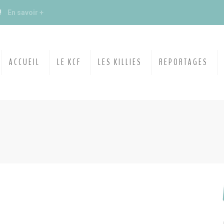
s !
En savoir +
du KCF Nord
En savoir +
ACCUEIL
LE KCF
LES KILLIES
REPORTAGES
E :
Congrès de la SKS 2026
 Ile de France de Septembre
En savoir +
 Ile de France de Septembre
En savoir +
ction
En savoir +
ngrès de la CZKA 2026