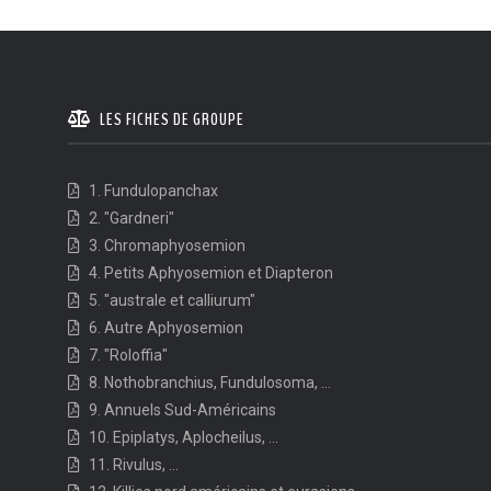
LES FICHES DE GROUPE
1. Fundulopanchax
2. "Gardneri"
3. Chromaphyosemion
4. Petits Aphyosemion et Diapteron
5. "australe et calliurum"
6. Autre Aphyosemion
7. "Roloffia"
8. Nothobranchius, Fundulosoma, ...
9. Annuels Sud-Américains
10. Epiplatys, Aplocheilus, ...
11. Rivulus, ...