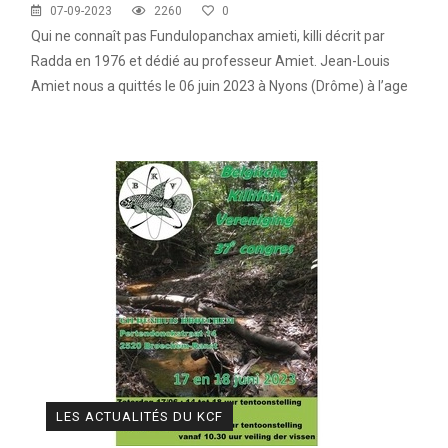
07-09-2023
2260
0
Qui ne connaît pas Fundulopanchax amieti, killi décrit par
 Ile de France de Septembre
En savoir +
Radda en 1976 et dédié au professeur Amiet. Jean-Louis
Amiet nous a quittés le 06 juin 2023 à Nyons (Drôme) à l’age
ction
En savoir +
de 87 ans.
ngrès de la CZKA 2026
 KCF
PK 2026
LES ACTUALITÉS DU KCF