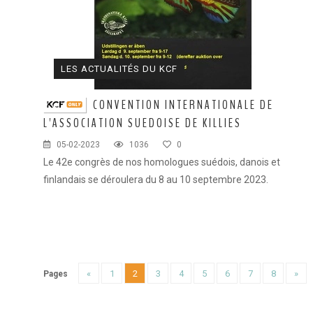
LES ACTUALITÉS DU KCF
CONVENTION INTERNATIONALE DE
L'ASSOCIATION SUEDOISE DE KILLIES
05-02-2023
1036
0
Le 42e congrès de nos homologues suédois, danois et
finlandais se déroulera du 8 au 10 septembre 2023.
«
1
2
3
4
5
6
7
8
»
Pages