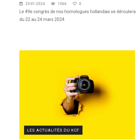
23-01-2024
1066
0
Le 49e congrès de nos homologues hollandais se déroulera
KCF ÎLE DE FRANCE :
Réunion KCF
12 sep 2026
du 22 au 24 mars 2024.
KCF NORMANDIE :
Réunion de Se
13 sep 2026
CZKA RÉPUBLIQUE TCHÈQUE :
Co
17-20 sep 2026
KCF FRANCE :
52ème congrès du
25-27 sep 2026
APK PORTUGAL :
Congrès de l'A
16-18 oct 2026
LES ACTUALITÉS DU KCF