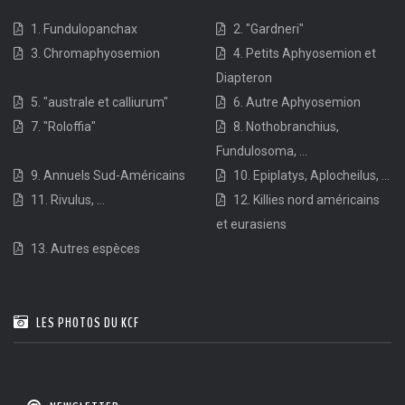
1. Fundulopanchax
2. "Gardneri"
3. Chromaphyosemion
4. Petits Aphyosemion et
Diapteron
5. "australe et calliurum"
6. Autre Aphyosemion
7. "Roloffia"
8. Nothobranchius,
Fundulosoma, ...
9. Annuels Sud-Américains
10. Epiplatys, Aplocheilus, ...
11. Rivulus, ...
12. Killies nord américains
et eurasiens
13. Autres espèces
LES PHOTOS DU KCF