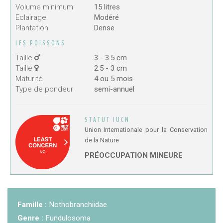
Volume minimum
15 litres
KCF NORMANDIE :
Réunion de Section
En
Eclairage
Modéré
13 sep 2026
savoir +
Plantation
Dense
LES POISSONS
CZKA RÉPUBLIQUE TCHÈQUE :
Congrès de la
17-20 sep 2026
Taille
3 - 3.5 cm
CZKA 2026
Taille
2.5 - 3 cm
Maturité
4 ou 5 mois
Type de pondeur
semi-annuel
KCF FRANCE :
52ème congrès du KCF
25-27 sep 2026
STATUT IUCN
APK PORTUGAL :
Congrès de l'APK 2026
16-18 oct 2026
Union Internationale pour la Conservation
de la Nature
PRÉOCCUPATION MINEURE
Famille :
Nothobranchiidae
Genre :
Fundulosoma