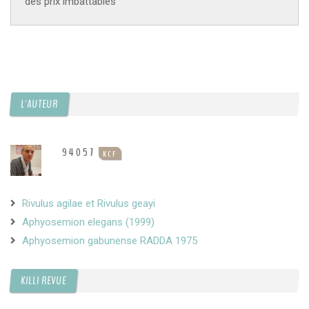
des prix imbattables
L'AUTEUR
94057
KCF
Rivulus agilae et Rivulus geayi
Aphyosemion elegans (1999)
Aphyosemion gabunense RADDA 1975
KILLI REVUE