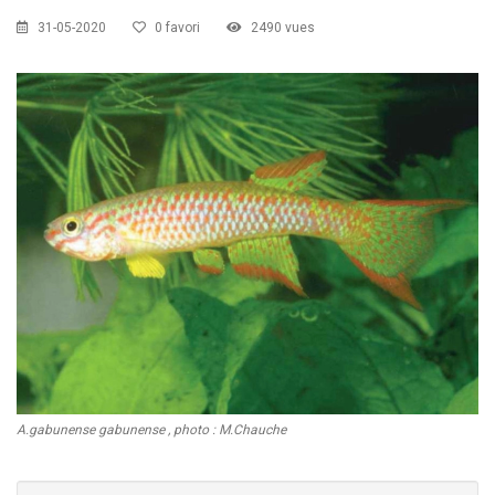
CZKA 2026
31-05-2020
0 favori
2490 vues
KCF FRANCE :
52ème congrès du KCF
25-27 sep 2026
APK PORTUGAL :
Congrès de l'APK 2026
16-18 oct 2026
KCF EST :
RDV à Nancy chez Denis !
En savoir +
22 août 2026
KCF NORD :
Réunion de Rentrée du KCF Nord
En
29 août 2026
savoir +
SKS SUÈDE, DANEMARK, FINLANDE :
Congrès
5-6 sep 2026
de la SKS 2026
A.gabunense gabunense , photo : M.Chauche
KCF ÎLE DE FRANCE :
Réunion KCF Ile de France
12 sep 2026
de Septembre
En savoir +