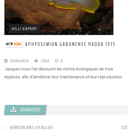
KILLI EXPERT
APHYOSEMION GABUNENSE RADDA 1975
G
29-04-2024
1354
0
Jacques nous fait découvrir les niches écologiques de trois
Su
espèces, afin d'améliorer leur maintenance et leur reproduction.
dé
RUBRIQUES
DÉBUTER AVEC LES KILLIES
(12)