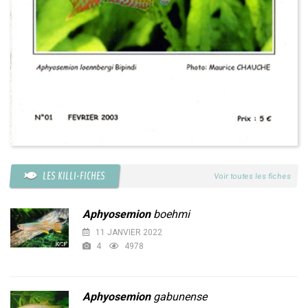
LES KILLI-FICHES
Voir toutes les fiches
Aphyosemion
boehmi
11 JANVIER 2022
4
4978
Aphyosemion
gabunense