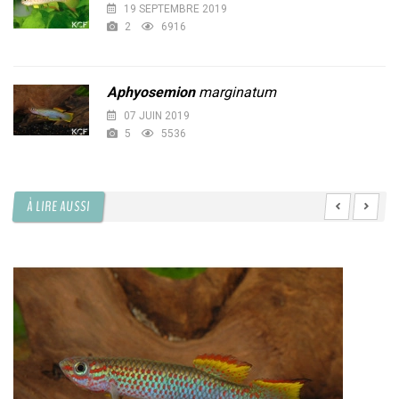
19 SEPTEMBRE 2019
2
6916
Aphyosemion
marginatum
07 JUIN 2019
5
5536
À LIRE AUSSI