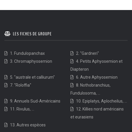
LES FICHES DE GROUPE
1. Fundulopanchax
2. "Gardneri"
3. Chromaphyosemion
4. Petits Aphyosemion et
Diapteron
5. "australe et calliurum"
6. Autre Aphyosemion
7. "Roloffia"
8. Nothobranchius,
Fundulosoma, ...
9. Annuels Sud-Américains
10. Epiplatys, Aplocheilus, ...
11. Rivulus, ...
12. Killies nord américains
et eurasiens
13. Autres espèces