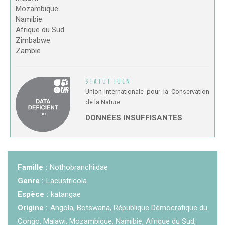
Mozambique
KCF ÎLE DE FRANCE :
Réunion KCF Ile de France
Namibie
12 sep 2026
de Septembre
En savoir +
Afrique du Sud
Zimbabwe
Zambie
KCF NORMANDIE :
Réunion de Section
En
13 sep 2026
savoir +
STATUT IUCN
CZKA RÉPUBLIQUE TCHÈQUE :
Congrès de la
17-20 sep 2026
Union Internationale pour la Conservation
CZKA 2026
de la Nature
DONNÉES INSUFFISANTES
KCF FRANCE :
52ème congrès du KCF
25-27 sep 2026
APK PORTUGAL :
Congrès de l'APK 2026
16-18 oct 2026
Famille :
Nothobranchiidae
Genre :
Lacustricola
Espèce :
katangae
Origine :
Angola, Botswana, République Démocratique du
Congo, Malawi, Mozambique, Namibie, Afrique du Sud,