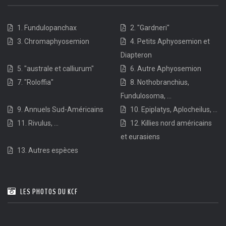
1. Fundulopanchax
2. "Gardneri"
3. Chromaphyosemion
4. Petits Aphyosemion et
Diapteron
5. "australe et calliurum"
6. Autre Aphyosemion
7. "Roloffia"
8. Nothobranchius,
Fundulosoma, ...
9. Annuels Sud-Américains
10. Epiplatys, Aplocheilus, ...
11. Rivulus, ...
12. Killies nord américains
et eurasiens
13. Autres espèces
LES PHOTOS DU KCF