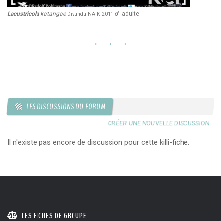
Lacustricola
katangae
adulte
La
Divundu NA K 2011
LES DISCUSSIONS DU FORUM
CRÉER UNE NOUVELLE DISCUSSION
Il n'existe pas encore de discussion pour cette killi-fiche.
LES FICHES DE GROUPE