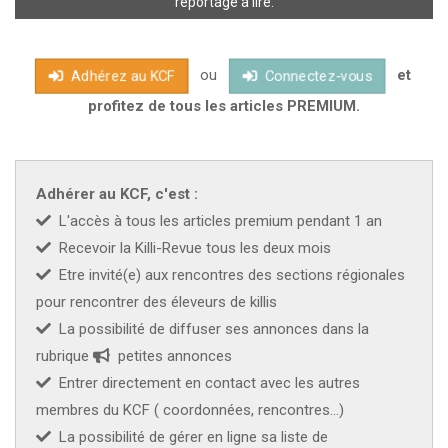
reportage à lire.
Pillet, qui a bien voulu se soumettre au feu des questions pour
le plus grand plaisir des lecteurs du KR : Didier Pillet,
ou
et
personnage charismatique s'il en est, s'est spécialisé dans
Adhérez au KCF
Connectez-vous
l'élevage des annuels sud américains (Les fameux A.SA) en
profitez de tous les articles PREMIUM.
démontrant un certain talent à reproduire et diffuser, nombre
d'espèces jusqu'alors inédites au KCF. Non content d'être le
porte parole d'une famille de poissons méconnue, il part
Adhérer au KCF, c'est :
régulièrement au Brésil pour enrichir la collectivité de ses
L'accès à tous les articles premium pendant 1 an
expériences et arracher à ses animaux, les secrets qu'ils
Recevoir la Killi-Revue tous les deux mois
gardent précieusement au fond de leurs biotopes.Pascal
Etre invité(e) aux rencontres des sections régionales
Lakermi : Depuis combien de temps pratiques-tu l'aquariophilie
pour rencontrer des éleveurs de killis
?Didier Pi
La possibilité de diffuser ses annonces dans la
rubrique
petites annonces
Entrer directement en contact avec les autres
membres du KCF ( coordonnées, rencontres...)
La possibilité de gérer en ligne sa liste de