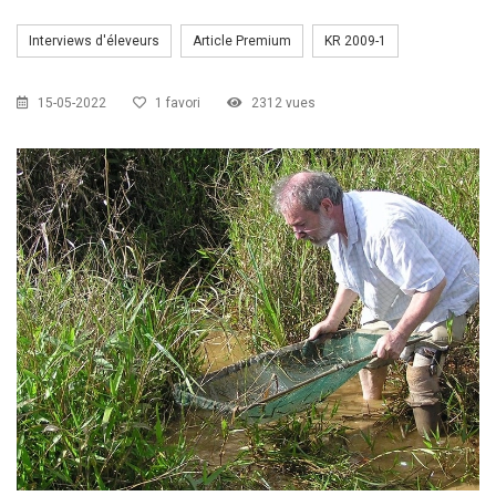
CZKA 2026
Interviews d'éleveurs
Article Premium
KR 2009-1
KCF FRANCE :
52ème congrès du KCF
25-27 sep 2026
15-05-2022
1 favori
2312 vues
APK PORTUGAL :
Congrès de l'APK 2026
16-18 oct 2026
KCF EST :
RDV à Nancy chez Denis !
En savoir +
22 août 2026
KCF NORD :
Réunion de Rentrée du KCF Nord
En
29 août 2026
savoir +
SKS SUÈDE, DANEMARK, FINLANDE :
Congrès
5-6 sep 2026
de la SKS 2026
KCF ÎLE DE FRANCE :
Réunion KCF Ile de France
12 sep 2026
de Septembre
En savoir +