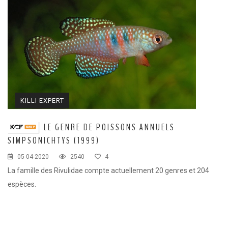
KILLI EXPERT
RS
LE GENRE DE POISSONS ANNUELS
SIMPSONICHTYS (1999)
M
M
05-04-2020
2540
4
u
La famille des Rivulidae compte actuellement 20 genres et 204
Il
espèces.
re
co
pl