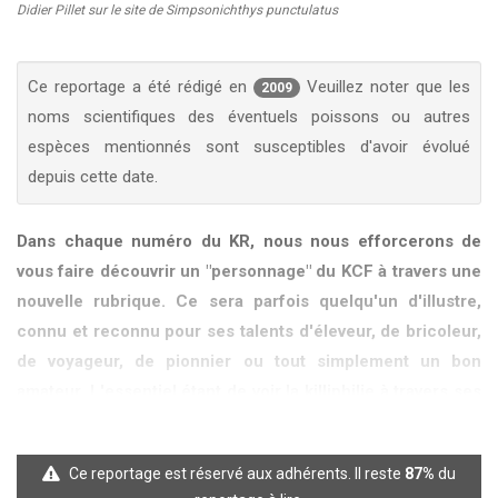
Didier Pillet sur le site de Simpsonichthys punctulatus
KCF ÎLE DE FRANCE :
Réunion KCF Ile de France
12 sep 2026
de Septembre
En savoir +
Ce reportage a été rédigé en
Veuillez noter que les
2009
KCF NORMANDIE :
Réunion de Section
En
noms scientifiques des éventuels poissons ou autres
13 sep 2026
savoir +
espèces mentionnés sont susceptibles d'avoir évolué
depuis cette date.
CZKA RÉPUBLIQUE TCHÈQUE :
Congrès de la
17-20 sep 2026
CZKA 2026
Dans chaque numéro du KR, nous nous efforcerons de
vous faire découvrir un "personnage" du KCF à travers une
KCF FRANCE :
52ème congrès du KCF
25-27 sep 2026
nouvelle rubrique. Ce sera parfois quelqu'un d'illustre,
connu et reconnu pour ses talents d'éleveur, de bricoleur,
APK PORTUGAL :
Congrès de l'APK 2026
16-18 oct 2026
de voyageur, de pionnier ou tout simplement un bon
amateur. L'essentiel étant de voir la killiphilie à travers ses
yeux et de mettre en lumière ce qui compte le plus pour
lui, au sein de cette passion qui nous réunit.
Ce reportage est réservé aux adhérents. Il reste
87%
du
Nous commencerons cette série avec une interview de Didier