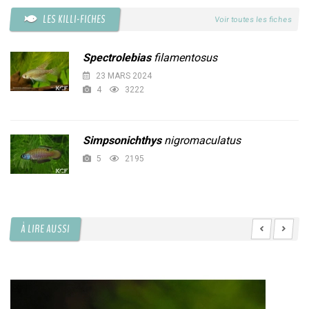
LES KILLI-FICHES
Voir toutes les fiches
Spectrolebias
filamentosus
23 MARS 2024
4
3222
Simpsonichthys
nigromaculatus
5
2195
À LIRE AUSSI