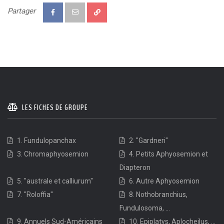
Partager
LES FICHES DE GROUPE
1. Fundulopanchax
2. "Gardneri"
3. Chromaphyosemion
4. Petits Aphyosemion et
Diapteron
5. "australe et calliurum"
6. Autre Aphyosemion
7. "Roloffia"
8. Nothobranchius,
Fundulosoma, ...
9. Annuels Sud-Américains
10. Epiplatys, Aplocheilus, ...