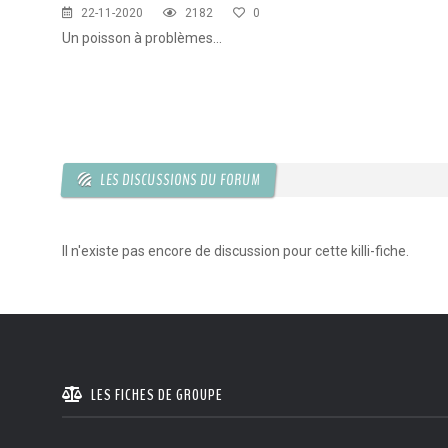
22-11-2020
2182
0
Un poisson à problèmes...
LES DISCUSSIONS DU FORUM
Il n'existe pas encore de discussion pour cette killi-fiche.
LES FICHES DE GROUPE