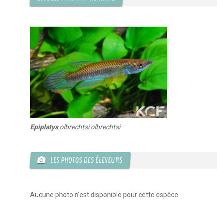
KCF ÎLE DE FRANCE :
Réunion KCF
12 sep 2026
KCF NORMANDIE :
Réunion de Se
13 sep 2026
CZKA RÉPUBLIQUE TCHÈQUE :
Co
17-20 sep 2026
KCF FRANCE :
52ème congrès du
25-27 sep 2026
Epiplatys
olbrechtsi olbrechtsi
APK PORTUGAL :
Congrès de l'A
16-18 oct 2026
LES PHOTOS DES ÉLEVEURS
Aucune photo n'est disponible pour cette espèce.