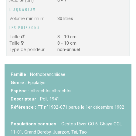
Acidité (pH)
6 - 7
L'AQUARIUM
KCF NORMANDIE :
Réunion de Section
En
13 sep 2026
savoir +
Volume minimum
30 litres
LES POISSONS
CZKA RÉPUBLIQUE TCHÈQUE :
Congrès de la
17-20 sep 2026
CZKA 2026
Taille
8 - 10 cm
Taille
8 - 10 cm
Type de pondeur
non-annuel
KCF FRANCE :
52ème congrès du KCF
25-27 sep 2026
Famille :
Nothobranchiidae
APK PORTUGAL :
Congrès de l'APK 2026
16-18 oct 2026
Genre :
Epiplatys
Espèce :
olbrechtsi olbrechtsi
Descripteur :
Poll, 1941
Référence :
FT nº1982-071 parue le 1er décembre 1982
Populations connues :
Cestos River GO 6, Gbaya CGL
11-01, Grand Bereby, Juarzon, Tai, Tao