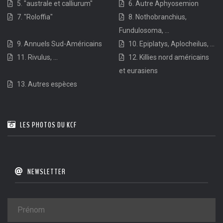
5. "australe et calliurum"
6. Autre Aphyosemion
7. "Roloffia"
8. Nothobranchius,
Fundulosoma, ...
9. Annuels Sud-Américains
10. Epiplatys, Aplocheilus, ...
11. Rivulus, ...
12. Killies nord américains
et eurasiens
13. Autres espèces
LES PHOTOS DU KCF
NEWSLETTER