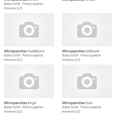
Statut IUCN : Préoccupation
KCF ÎLE DE FRANCE :
Réunion KCF Ile de France
mineure (LC)
12 sep 2026
de Septembre
En savoir +
KCF NORMANDIE :
Réunion de Section
En
13 sep 2026
savoir +
CZKA RÉPUBLIQUE TCHÈQUE :
Congrès de la
17-20 sep 2026
CZKA 2026
Micropanchax
fuelleborni
Micropanchax
keilhacki
Statut IUCN : Préoccupation
Statut IUCN : Préoccupation
mineure (LC)
mineure (LC)
KCF FRANCE :
52ème congrès du KCF
25-27 sep 2026
APK PORTUGAL :
Congrès de l'APK 2026
16-18 oct 2026
Micropanchax
kingii
Micropanchax
loati
Statut IUCN : Préoccupation
Statut IUCN : Préoccupation
mineure (LC)
mineure (LC)