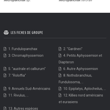
Micropanchax
sp.
LES FICHES DE GROUPE
1. Fundulopanchax
2. "Gardneri"
3. Chromaphyosemion
4. Petits Aphyosemion et
Diapteron
5. "australe et calliurum"
6. Autre Aphyosemion
7. "Roloffia"
8. Nothobranchius,
Fundulosoma, ...
9. Annuels Sud-Américains
10. Epiplatys, Aplocheilus, ...
11. Rivulus, ...
12. Killies nord américains
et eurasiens
13. Autres espèces