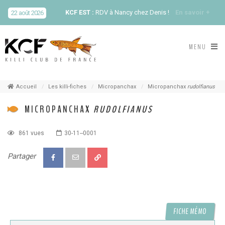
KCF EST :
RDV à Nancy chez Denis !
En savoir +
22 août 2026
KCF NORD :
Réunion de Rentrée du KCF Nord
En
MENU
29 août 2026
savoir +
SKS SUÈDE, DANEMARK, FINLANDE :
Congrès
5-6 sep 2026
de la SKS 2026
Accueil
Les killi-fiches
Micropanchax
Micropanchax
rudolfianus
MICROPANCHAX
RUDOLFIANUS
KCF ÎLE DE FRANCE :
Réunion KCF Ile de France
12 sep 2026
de Septembre
En savoir +
861 vues
30-11--0001
KCF ÎLE DE FRANCE :
Réunion KCF Ile de France
12 sep 2026
Partager
de Septembre
En savoir +
KCF NORMANDIE :
Réunion de Section
En
13 sep 2026
savoir +
FICHE MÉMO
CZKA RÉPUBLIQUE TCHÈQUE :
Congrès de la
17-20 sep 2026