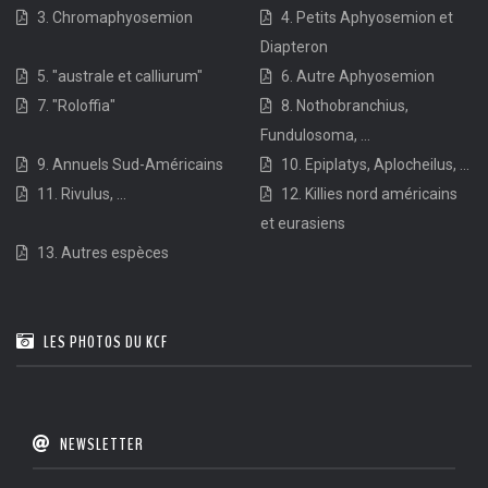
3. Chromaphyosemion
4. Petits Aphyosemion et
Diapteron
5. "australe et calliurum"
6. Autre Aphyosemion
7. "Roloffia"
8. Nothobranchius,
Fundulosoma, ...
9. Annuels Sud-Américains
10. Epiplatys, Aplocheilus, ...
11. Rivulus, ...
12. Killies nord américains
et eurasiens
13. Autres espèces
LES PHOTOS DU KCF
NEWSLETTER