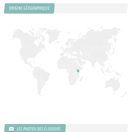
ORIGINE GÉOGRAPHIQUE
KCF ÎLE DE FRANCE :
Réunion KCF Ile de France
12 sep 2026
de Septembre
En savoir +
KCF NORMANDIE :
Réunion de Section
En
13 sep 2026
savoir +
CZKA RÉPUBLIQUE TCHÈQUE :
Congrès de la
17-20 sep 2026
CZKA 2026
KCF FRANCE :
52ème congrès du KCF
25-27 sep 2026
APK PORTUGAL :
Congrès de l'APK 2026
16-18 oct 2026
LES PHOTOS DES ÉLEVEURS