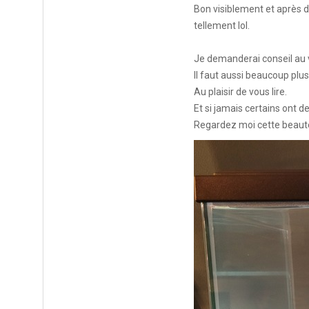
Bon visiblement et après d
tellement lol.
KCF NORMANDIE :
Réunion de Se
13 sep 2026
Je demanderai conseil au v
CZKA RÉPUBLIQUE TCHÈQUE :
Il faut aussi beaucoup plu
Co
17-20 sep 2026
Au plaisir de vous lire.
Et si jamais certains ont d
KCF FRANCE :
52ème congrès du
25-27 sep 2026
Regardez moi cette beauté 
APK PORTUGAL :
Congrès de l'A
16-18 oct 2026