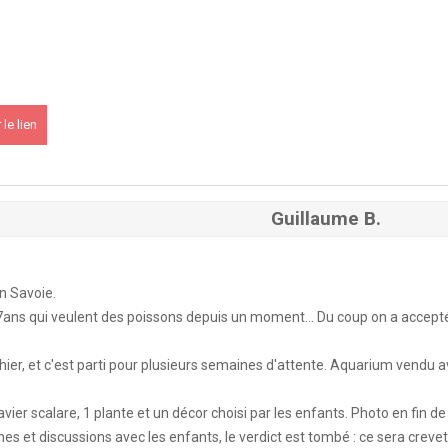
PK 2026
le lien
s !
En savoir +
du KCF Nord
En savoir +
Guillaume B.
E :
Congrès de la SKS 2026
en Savoie.
7ans qui veulent des poissons depuis un moment... Du coup on a accepté 
 Ile de France de Septembre
En savoir +
 hier, et c'est parti pour plusieurs semaines d'attente. Aquarium vendu a
vier scalare, 1 plante et un décor choisi par les enfants. Photo en fin de
 Ile de France de Septembre
En savoir +
s et discussions avec les enfants, le verdict est tombé : ce sera crevette