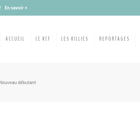
du KCF Nord
En savoir +
E :
Congrès de la SKS 2026
ACCUEIL
LE KCF
LES KILLIES
REPORTAGES
 Ile de France de Septembre
En savoir +
 Ile de France de Septembre
En savoir +
Nouveau débutant
ction
En savoir +
ngrès de la CZKA 2026
 KCF