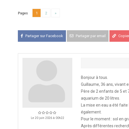
1
2
»
Pages
APK PORTUGAL :
Congrès de l'A
16-18 oct 2026
Partager sur Facebook
Partager par email
Copier 
KCF EST :
RDV à Nancy chez Deni
22 août 2026
KCF NORD :
Réunion de Rentrée 
29 août 2026
Bonjour à tous.
SKS SUÈDE, DANEMARK, FINLAND
5-6 sep 2026
Guillaume, 36 ans, vivant 
Père de 2 enfants de 5 et 
aquarium de 20 litres.
KCF ÎLE DE FRANCE :
Réunion KCF
12 sep 2026
La mise en eau a été faite
également.
Le 20 juin 2026 à 00h22
Pour le moment : sol en gra
KCF ÎLE DE FRANCE :
Réunion KCF
12 sep 2026
Après différentes recherche