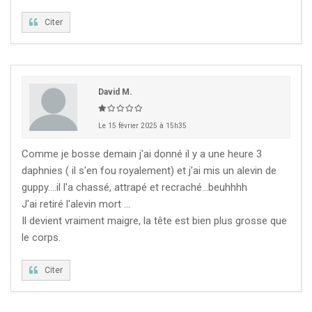
Citer
David M.
Le 15 février 2025 à 15h35
Comme je bosse demain j'ai donné il y a une heure 3
daphnies ( il s'en fou royalement) et j'ai mis un alevin de
guppy....il l'a chassé, attrapé et recraché...beuhhhh
J'ai retiré l'alevin mort ...
Il devient vraiment maigre, la tête est bien plus grosse que
le corps.
Citer