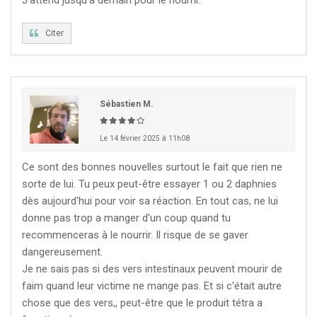
KCF NORMANDIE :
Réunion de Section
En
13 sep 2026
savoir +
Citer
CZKA RÉPUBLIQUE TCHÈQUE :
Congrès de la
17-20 sep 2026
CZKA 2026
Sébastien M.
KCF FRANCE :
52ème congrès du KCF
25-27 sep 2026
Le 14 février 2025 à 11h08
Ce sont des bonnes nouvelles surtout le fait que rien ne
APK PORTUGAL :
Congrès de l'APK 2026
16-18 oct 2026
sorte de lui. Tu peux peut-être essayer 1 ou 2 daphnies
dès aujourd'hui pour voir sa réaction. En tout cas, ne lui
donne pas trop a manger d'un coup quand tu
recommenceras à le nourrir. Il risque de se gaver
dangereusement.
Je ne sais pas si des vers intestinaux peuvent mourir de
faim quand leur victime ne mange pas. Et si c'était autre
chose que des vers,, peut-être que le produit tétra a