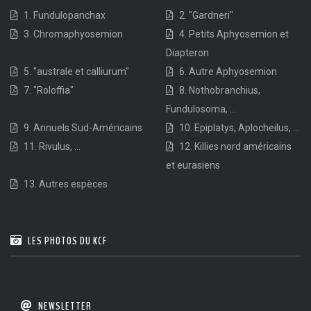
1. Fundulopanchax
2. "Gardneri"
3. Chromaphyosemion
4. Petits Aphyosemion et
Diapteron
5. "australe et calliurum"
6. Autre Aphyosemion
7. "Roloffia"
8. Nothobranchius,
Fundulosoma, ...
9. Annuels Sud-Américains
10. Epiplatys, Aplocheilus, ...
11. Rivulus, ...
12. Killies nord américains
et eurasiens
13. Autres espèces
LES PHOTOS DU KCF
NEWSLETTER