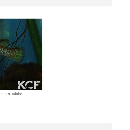
adulte
11-01