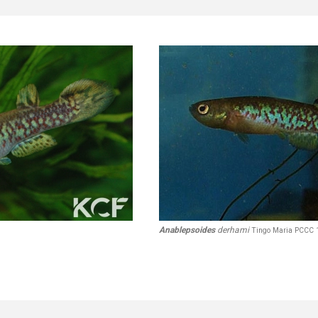
Anablepsoides
derhami
Tingo Maria PCCC 