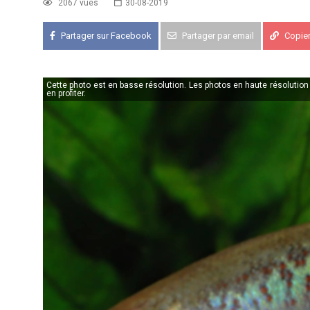
2067 vues
30-08-2019
Partager sur Facebook
Partager par email
Copier 
KCF FRANCE :
52ème congrès du
25-27 sep 2026
Cette photo est en basse résolution. Les photos en haute résolutio
APK PORTUGAL :
Congrès de l'A
en profiter.
16-18 oct 2026
KCF EST :
RDV à Nancy chez Deni
22 août 2026
KCF NORD :
Réunion de Rentrée 
29 août 2026
SKS SUÈDE, DANEMARK, FINLAND
5-6 sep 2026
KCF ÎLE DE FRANCE :
Réunion KCF
12 sep 2026