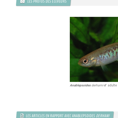
LES PHOTOS DES ÉLEVEURS
Anablepsoides
derhami
adulte
LES ARTICLES EN RAPPORT AVEC ANABLEPSOIDES
DERHAMI