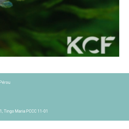
 Ile de France de Septembre
En savoir +
ction
En savoir +
ngrès de la CZKA 2026
 KCF
Pérou
PK 2026
01, Tingo Maria PCCC 11-01