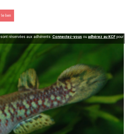
le lien
 KCF
n sont réservées aux adhérents.
Connectez-vous
ou
adhérez au KCF
pour
PK 2026
s !
En savoir +
du KCF Nord
En savoir +
E :
Congrès de la SKS 2026
 Ile de France de Septembre
En savoir +