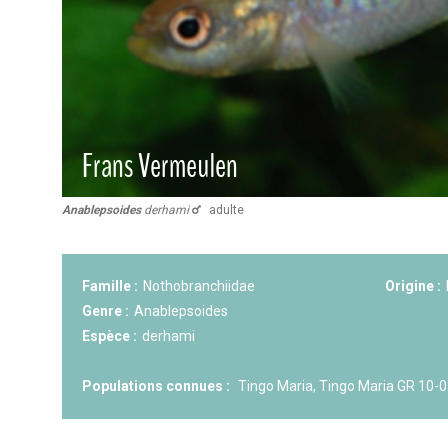
KCF ÎLE DE FRANCE :
Réunion KCF
12 sep 2026
KCF NORMANDIE :
Réunion de Se
13 sep 2026
CZKA RÉPUBLIQUE TCHÈQUE :
Co
17-20 sep 2026
Anablepsoides
derhami
adulte
KCF FRANCE :
52ème congrès du
25-27 sep 2026
Famille :
Nothobranchiidae
Origine :
Genre :
Anablepsoides
APK PORTUGAL :
Congrès de l'A
16-18 oct 2026
Espèce :
derhami
Populations connues :
Tingo Maria, Tingo Maria GR 10-