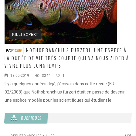
KILLI EXPERT
NOTHOBRANCHIUS FURZERI, UNE ESPÈCE À
LA DURÉE DE VIE TRÈS COURTE QUI VA NOUS AIDER À
M
VIVRE PLUS LONGTEMPS
18-05-2019
3244
1
Le
Il y a quelques années déjà, j'écrivais dans cette revue (KR
mê
02/2008) que Nothobranchius furzeri était en passe de devenir
lo
une espèce modèle pour les scientifiques qui étudient le
vieillissement chez les vertébrés. Et bien c'est arrivé et plusieurs
articles scientifiques publiés fin 2015 lui ont été consacré dans des
RUBRIQUES
revues de renom.