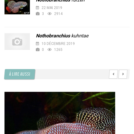
22 MAI 2019
3
2914
Nothobranchius
kuhntae
10 DÉCEMBRE 2019
0
1265
À LIRE AUSSI