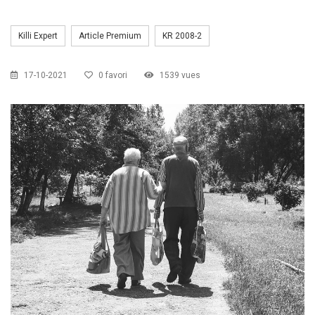
CZKA 2026
Killi Expert
Article Premium
KR 2008-2
KCF FRANCE :
52ème congrès du KCF
25-27 sep 2026
17-10-2021
0 favori
1539 vues
APK PORTUGAL :
Congrès de l'APK 2026
16-18 oct 2026
KCF EST :
RDV à Nancy chez Denis !
En savoir +
22 août 2026
KCF NORD :
Réunion de Rentrée du KCF Nord
En
29 août 2026
savoir +
SKS SUÈDE, DANEMARK, FINLANDE :
Congrès
5-6 sep 2026
de la SKS 2026
KCF ÎLE DE FRANCE :
Réunion KCF Ile de France
12 sep 2026
de Septembre
En savoir +