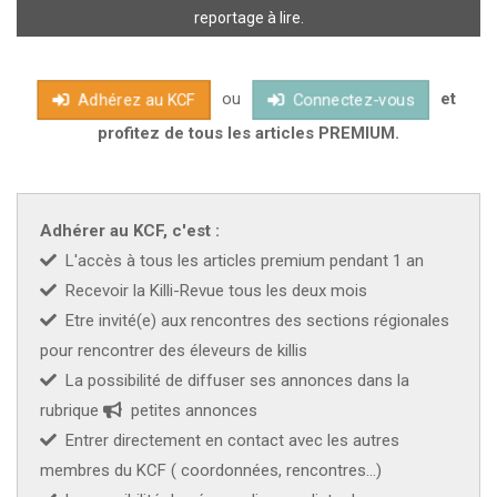
maximale de vie (115 à 120 ans chez l'homme). On sait
reportage à lire.
également que chaque type cellulaire, par exemple, a un
nombre limité de possibilités de divisions en culture in vitro et
ou
et
que ce nombre diminue lorsque l'individu vieillit. De multiples
Adhérez au KCF
Connectez-vous
théories ont été proposées. Les unes font appel à l'usure du
profitez de tous les articles PREMIUM.
métabolisme cellulaire erreurs cumulées lors de la traduction
de l'ADN en protéines, perte de la résistance aux radicaux libres,
accumulation progressive de déchets toxiques.D'autres
Adhérer au KCF, c'est :
théories sont basées sur le génome programmes génétiques
L'accès à tous les articles premium pendant 1 an
de sénescence modulés par des gènes de longévité, erreurs de
Recevoir la Killi-Revue tous les deux mois
la réplication de l'ADN, perte progressive d'ADN, anomalies de la
Etre invité(e) aux rencontres des sections régionales
réparation de l'ADN. Aucune d
pour rencontrer des éleveurs de killis
La possibilité de diffuser ses annonces dans la
rubrique
petites annonces
Entrer directement en contact avec les autres
membres du KCF ( coordonnées, rencontres...)