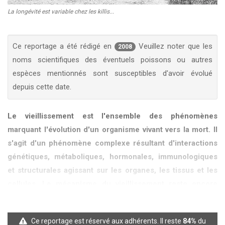
La longévité est variable chez les killis...
KCF ÎLE DE FRANCE :
Réunion KCF Ile de France
12 sep 2026
de Septembre
En savoir +
Ce reportage a été rédigé en
Veuillez noter que les
2008
KCF NORMANDIE :
Réunion de Section
En
13 sep 2026
savoir +
noms scientifiques des éventuels poissons ou autres
espèces mentionnés sont susceptibles d'avoir évolué
CZKA RÉPUBLIQUE TCHÈQUE :
Congrès de la
depuis cette date.
17-20 sep 2026
CZKA 2026
Le vieillissement est l'ensemble des phénomènes
KCF FRANCE :
52ème congrès du KCF
25-27 sep 2026
marquant l'évolution d'un organisme vivant vers la mort. II
s'agit d'un phénomène complexe résultant d'interactions
génétiques, métaboliques, hormonales, immunologiques
APK PORTUGAL :
Congrès de l'APK 2026
16-18 oct 2026
et structurales agissant sur les organes, les tissus et les
cellules. Le mécanisme du vieillissement reste encore
largement inconnu.
On sait que chaque espèce est caractérisée par une durée
Ce reportage est réservé aux adhérents. Il reste
84%
du