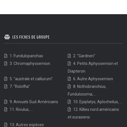
LES FICHES DE GROUPE
1. Fundulopanchax
2. "Gardneri"
3. Chromaphyosemion
4. Petits Aphyosemion et
Diapteron
5. "australe et calliurum"
6. Autre Aphyosemion
7. "Roloffia"
8. Nothobranchius,
Fundulosoma, ...
9. Annuels Sud-Américains
10. Epiplatys, Aplocheilus, ...
11. Rivulus, ...
12. Killies nord américains
et eurasiens
13. Autres espèces