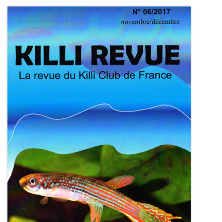
CZKA 2026
KCF FRANCE :
52ème congrès du KCF
25-27 sep 2026
APK PORTUGAL :
Congrès de l'APK 2026
16-18 oct 2026
KCF EST :
RDV à Nancy chez Denis !
En savoir +
22 août 2026
KCF NORD :
Réunion de Rentrée du KCF Nord
En
29 août 2026
savoir +
SKS SUÈDE, DANEMARK, FINLANDE :
Congrès
5-6 sep 2026
de la SKS 2026
KCF ÎLE DE FRANCE :
Réunion KCF Ile de France
12 sep 2026
de Septembre
En savoir +