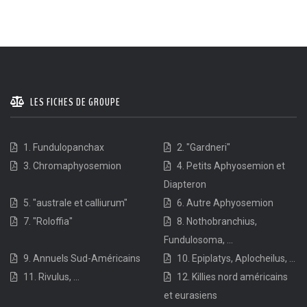
LES FICHES DE GROUPE
1. Fundulopanchax
2. "Gardneri"
3. Chromaphyosemion
4. Petits Aphyosemion et
Diapteron
5. "australe et calliurum"
6. Autre Aphyosemion
7. "Roloffia"
8. Nothobranchius,
Fundulosoma, ...
9. Annuels Sud-Américains
10. Epiplatys, Aplocheilus, ...
11. Rivulus, ...
12. Killies nord américains
et eurasiens