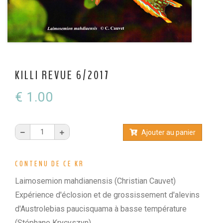
KCF ÎLE DE FRANCE :
Réunion KCF Ile de France
12 sep 2026
de Septembre
En savoir +
KCF NORMANDIE :
Réunion de Section
En
13 sep 2026
savoir +
KILLI REVUE 6/2017
CZKA RÉPUBLIQUE TCHÈQUE :
Congrès de la
17-20 sep 2026
CZKA 2026
€ 1.00
KCF FRANCE :
52ème congrès du KCF
25-27 sep 2026
1
Ajouter au panier
APK PORTUGAL :
Congrès de l'APK 2026
16-18 oct 2026
CONTENU DE CE KR
Laimosemion mahdianensis (Christian Cauvet)
Expérience d'éclosion et de grossissement d'alevins
d'Austrolebias paucisquama à basse température
(Stéphane Krycyszyn)