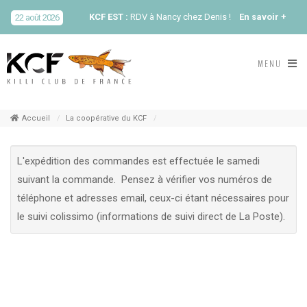
KCF EST :
RDV à Nancy chez Denis !
En savoir +
22 août 2026
KCF NORD :
Réunion de Rentrée du KCF Nord
En
MENU
29 août 2026
savoir +
SKS SUÈDE, DANEMARK, FINLANDE :
Congrès
5-6 sep 2026
de la SKS 2026
Accueil
La coopérative du KCF
KCF ÎLE DE FRANCE :
Réunion KCF Ile de France
L'expédition des commandes est effectuée le samedi
12 sep 2026
de Septembre
En savoir +
suivant la commande. Pensez à vérifier vos numéros de
téléphone et adresses email, ceux-ci étant nécessaires pour
KCF ÎLE DE FRANCE :
Réunion KCF Ile de France
12 sep 2026
de Septembre
En savoir +
le suivi colissimo (informations de suivi direct de La Poste).
KCF NORMANDIE :
Réunion de Section
En
13 sep 2026
savoir +
CZKA RÉPUBLIQUE TCHÈQUE :
Congrès de la
17-20 sep 2026