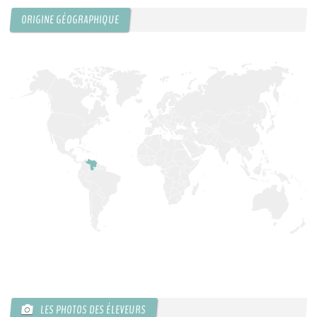
ORIGINE GÉOGRAPHIQUE
KCF ÎLE DE FRANCE :
Réunion KCF Ile de France
12 sep 2026
de Septembre
En savoir +
KCF NORMANDIE :
Réunion de Section
En
13 sep 2026
savoir +
CZKA RÉPUBLIQUE TCHÈQUE :
Congrès de la
17-20 sep 2026
CZKA 2026
KCF FRANCE :
52ème congrès du KCF
25-27 sep 2026
APK PORTUGAL :
Congrès de l'APK 2026
16-18 oct 2026
LES PHOTOS DES ÉLEVEURS