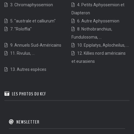
3. Chromaphyosemion
4. Petits Aphyosemion et
Diapteron
5. "australe et calliurum"
6. Autre Aphyosemion
7. "Roloffia"
8. Nothobranchius,
Fundulosoma, ...
9. Annuels Sud-Américains
10. Epiplatys, Aplocheilus, ...
11. Rivulus, ...
12. Killies nord américains
et eurasiens
13. Autres espèces
LES PHOTOS DU KCF
NEWSLETTER