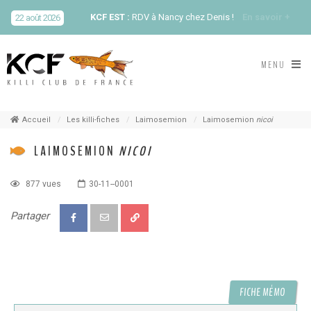
KCF EST :
RDV à Nancy chez Denis !
En savoir +
22 août 2026
KCF NORD :
Réunion de Rentrée du KCF Nord
En
MENU
29 août 2026
savoir +
SKS SUÈDE, DANEMARK, FINLANDE :
Congrès
5-6 sep 2026
de la SKS 2026
Accueil
Les killi-fiches
Laimosemion
Laimosemion
nicoi
LAIMOSEMION
NICOI
KCF ÎLE DE FRANCE :
Réunion KCF Ile de France
12 sep 2026
de Septembre
En savoir +
877 vues
30-11--0001
KCF ÎLE DE FRANCE :
Réunion KCF Ile de France
12 sep 2026
Partager
de Septembre
En savoir +
KCF NORMANDIE :
Réunion de Section
En
13 sep 2026
savoir +
FICHE MÉMO
CZKA RÉPUBLIQUE TCHÈQUE :
Congrès de la
17-20 sep 2026