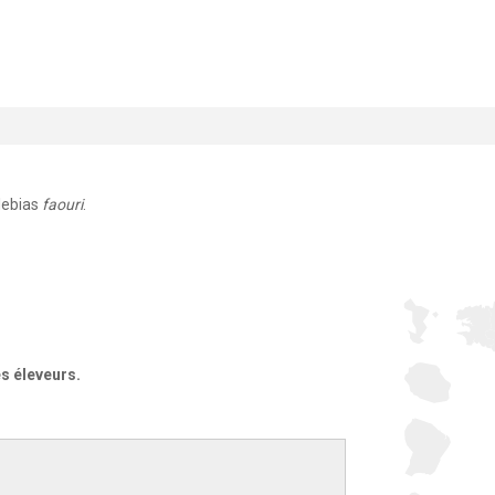
lebias
faouri
.
es éleveurs.