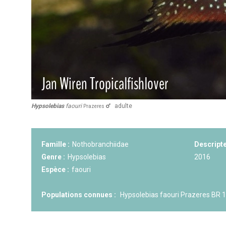
KCF NORMANDIE :
Réunion de Se
13 sep 2026
CZKA RÉPUBLIQUE TCHÈQUE :
Co
17-20 sep 2026
KCF FRANCE :
52ème congrès du
25-27 sep 2026
Hypsolebias
faouri
adulte
Prazeres
APK PORTUGAL :
Congrès de l'A
16-18 oct 2026
Famille :
Nothobranchiidae
Descripte
Genre :
Hypsolebias
2016
Espèce :
faouri
Populations connues :
Hypsolebias faouri Prazeres BR 