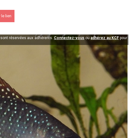
le lien
PK 2026
n sont réservées aux adhérents.
Connectez-vous
ou
adhérez au KCF
pour
s !
En savoir +
du KCF Nord
En savoir +
E :
Congrès de la SKS 2026
 Ile de France de Septembre
En savoir +
 Ile de France de Septembre
En savoir +