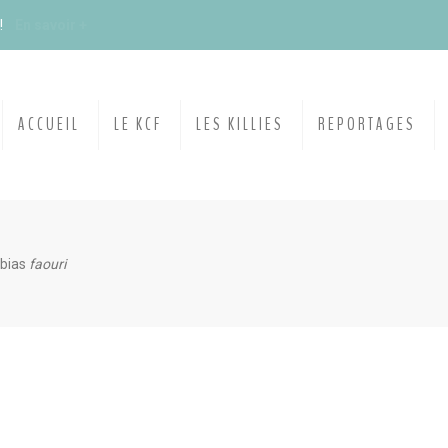
du KCF Nord
En savoir +
E :
Congrès de la SKS 2026
ACCUEIL
LE KCF
LES KILLIES
REPORTAGES
 Ile de France de Septembre
En savoir +
 Ile de France de Septembre
En savoir +
ebias
faouri
ction
En savoir +
ngrès de la CZKA 2026
 KCF