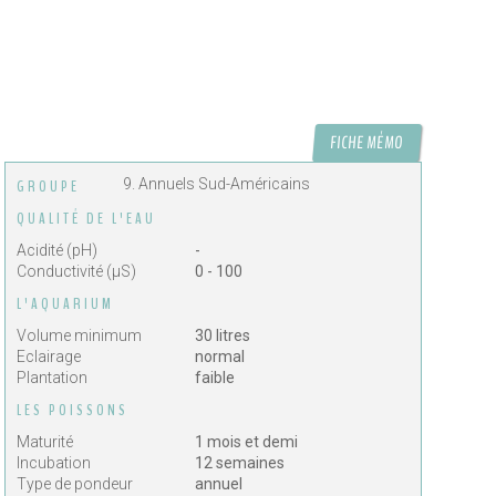
FICHE MÉMO
9. Annuels Sud-Américains
GROUPE
QUALITÉ DE L'EAU
Acidité (pH)
-
Conductivité (µS)
0 - 100
L'AQUARIUM
Volume minimum
30 litres
Eclairage
normal
Plantation
faible
LES POISSONS
Maturité
1 mois et demi
Incubation
12 semaines
Type de pondeur
annuel