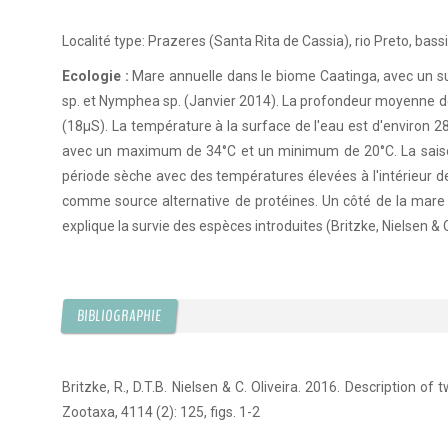
Localité type: Prazeres (Santa Rita de Cassia), rio Preto, bassi
Ecologie :
Mare annuelle dans le biome Caatinga, avec un s
sp. et Nymphea sp. (Janvier 2014). La profondeur moyenne de 
(18µS). La température à la surface de l'eau est d'environ 28
avec un maximum de 34°C et un minimum de 20°C. La saison 
période sèche avec des températures élevées à l'intérieur des
comme source alternative de protéines. Un côté de la mare 
explique la survie des espèces introduites (Britzke, Nielsen & O
BIBLIOGRAPHIE
Britzke, R., D.T.B. Nielsen & C. Oliveira. 2016. Description 
Zootaxa, 4114 (2): 125, figs. 1-2