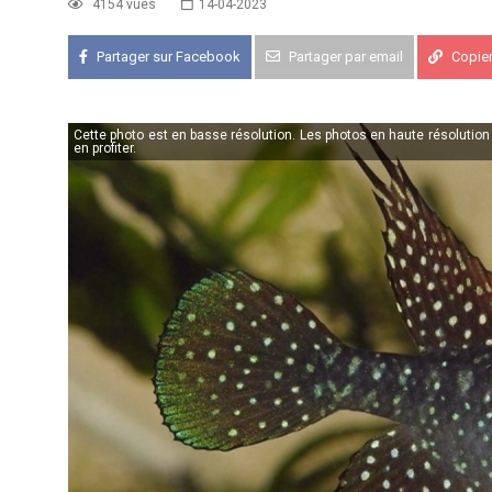
4154 vues
14-04-2023
Partager sur Facebook
Partager par email
Copier 
APK PORTUGAL :
Congrès de l'A
16-18 oct 2026
Cette photo est en basse résolution. Les photos en haute résolutio
en profiter.
KCF EST :
RDV à Nancy chez Deni
22 août 2026
KCF NORD :
Réunion de Rentrée 
29 août 2026
SKS SUÈDE, DANEMARK, FINLAND
5-6 sep 2026
KCF ÎLE DE FRANCE :
Réunion KCF
12 sep 2026
KCF ÎLE DE FRANCE :
Réunion KCF
12 sep 2026