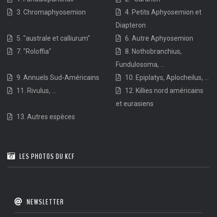
3. Chromaphyosemion
4. Petits Aphyosemion et
Diapteron
5. "australe et calliurum"
6. Autre Aphyosemion
7. "Roloffia"
8. Nothobranchius,
Fundulosoma, ...
9. Annuels Sud-Américains
10. Epiplatys, Aplocheilus, ...
11. Rivulus, ...
12. Killies nord américains
et eurasiens
13. Autres espèces
LES PHOTOS DU KCF
NEWSLETTER