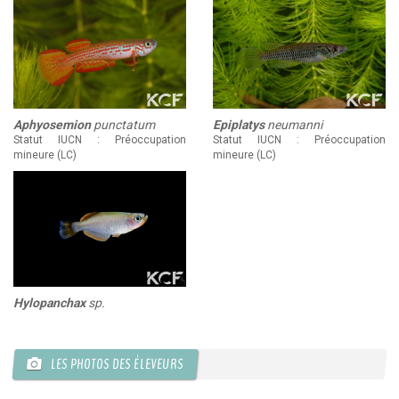
Aphyosemion
punctatum
Epiplatys
neumanni
Statut IUCN : Préoccupation
Statut IUCN : Préoccupation
mineure (LC)
mineure (LC)
Hylopanchax
sp.
LES PHOTOS DES ÉLEVEURS