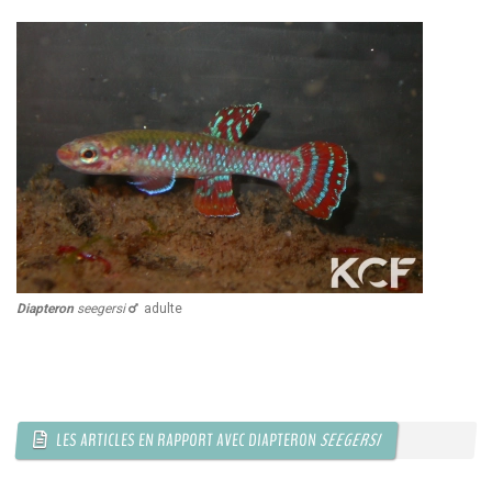
Diapteron
seegersi
adulte
LES ARTICLES EN RAPPORT AVEC DIAPTERON
SEEGERSI