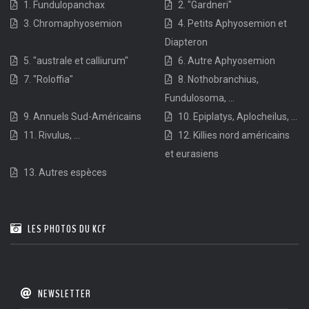
1. Fundulopanchax
2. "Gardneri"
3. Chromaphyosemion
4. Petits Aphyosemion et
Diapteron
5. "australe et calliurum"
6. Autre Aphyosemion
7. "Roloffia"
8. Nothobranchius,
Fundulosoma, ...
9. Annuels Sud-Américains
10. Epiplatys, Aplocheilus, ...
11. Rivulus, ...
12. Killies nord américains
et eurasiens
13. Autres espèces
LES PHOTOS DU KCF
NEWSLETTER