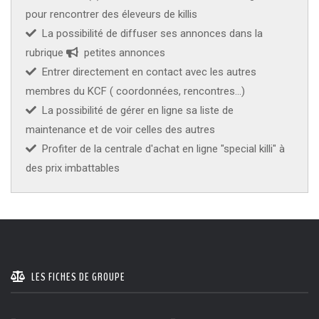
pour rencontrer des éleveurs de killis
KCF ÎLE DE FRANCE :
Réunion KCF Ile de France
12 sep 2026
La possibilité de diffuser ses annonces dans la
de Septembre
En savoir +
rubrique
petites annonces
Entrer directement en contact avec les autres
KCF NORMANDIE :
Réunion de Section
En
13 sep 2026
savoir +
membres du KCF ( coordonnées, rencontres...)
La possibilité de gérer en ligne sa liste de
CZKA RÉPUBLIQUE TCHÈQUE :
Congrès de la
17-20 sep 2026
maintenance et de voir celles des autres
CZKA 2026
Profiter de la centrale d'achat en ligne "special killi" à
des prix imbattables
KCF FRANCE :
52ème congrès du KCF
25-27 sep 2026
APK PORTUGAL :
Congrès de l'APK 2026
16-18 oct 2026
LES FICHES DE GROUPE