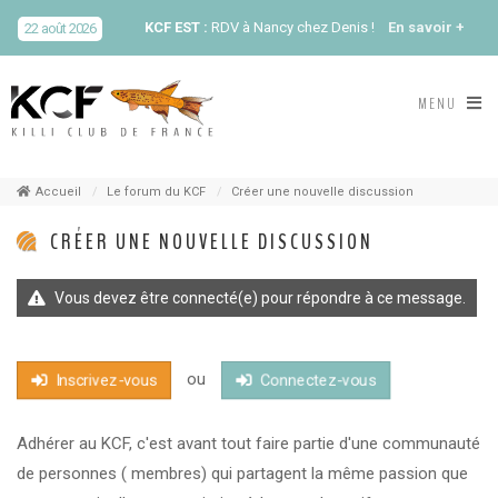
KCF EST :
RDV à Nancy chez Denis !
En savoir +
22 août 2026
KCF NORD :
Réunion de Rentrée du KCF Nord
En
MENU
29 août 2026
savoir +
SKS SUÈDE, DANEMARK, FINLANDE :
Congrès
5-6 sep 2026
de la SKS 2026
Accueil
Le forum du KCF
Créer une nouvelle discussion
CRÉER UNE NOUVELLE DISCUSSION
KCF ÎLE DE FRANCE :
Réunion KCF Ile de France
12 sep 2026
de Septembre
En savoir +
Vous devez être connecté(e) pour répondre à ce message.
KCF ÎLE DE FRANCE :
Réunion KCF Ile de France
12 sep 2026
de Septembre
En savoir +
ou
Inscrivez-vous
Connectez-vous
KCF NORMANDIE :
Réunion de Section
En
13 sep 2026
savoir +
Adhérer au KCF, c'est avant tout faire partie d'une communauté
de personnes (
membres) qui partagent la même passion que
CZKA RÉPUBLIQUE TCHÈQUE :
Congrès de la
17-20 sep 2026