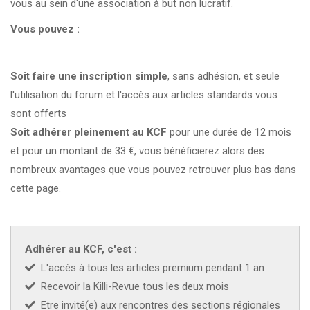
vous au sein d'une association à but non lucratif.
CZKA 2026
Vous pouvez :
KCF FRANCE :
52ème congrès du KCF
25-27 sep 2026
Soit faire une inscription simple
, sans adhésion, et seule
l'utilisation du forum et l'accès aux articles standards vous
APK PORTUGAL :
Congrès de l'APK 2026
16-18 oct 2026
sont offerts
Soit adhérer pleinement au KCF
pour une durée de 12 mois
KCF EST :
RDV à Nancy chez Denis !
En savoir +
22 août 2026
et pour un montant de 33 €, vous bénéficierez alors des
nombreux avantages que vous pouvez retrouver plus bas dans
KCF NORD :
Réunion de Rentrée du KCF Nord
En
cette page.
29 août 2026
savoir +
SKS SUÈDE, DANEMARK, FINLANDE :
Congrès
5-6 sep 2026
de la SKS 2026
Adhérer au KCF, c'est :
L'accès à tous les articles premium pendant 1 an
KCF ÎLE DE FRANCE :
Réunion KCF Ile de France
Recevoir la Killi-Revue tous les deux mois
12 sep 2026
de Septembre
En savoir +
Etre invité(e) aux rencontres des sections régionales