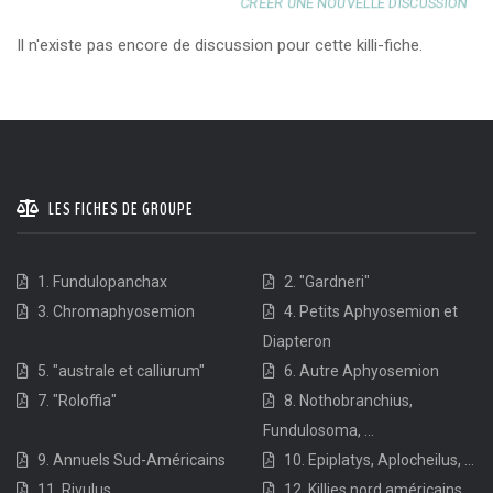
CRÉER UNE NOUVELLE DISCUSSION
Il n'existe pas encore de discussion pour cette killi-fiche.
LES FICHES DE GROUPE
1. Fundulopanchax
2. "Gardneri"
3. Chromaphyosemion
4. Petits Aphyosemion et
Diapteron
5. "australe et calliurum"
6. Autre Aphyosemion
7. "Roloffia"
8. Nothobranchius,
Fundulosoma, ...
9. Annuels Sud-Américains
10. Epiplatys, Aplocheilus, ...
11. Rivulus, ...
12. Killies nord américains