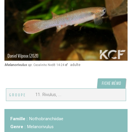
CZKA 2026
KCF FRANCE :
52ème congrès du KCF
25-27 sep 2026
APK PORTUGAL :
Congrès de l'APK 2026
16-18 oct 2026
KCF EST :
RDV à Nancy chez Denis !
En savoir +
22 août 2026
Melanorivulus
sp.
adulte
Cocalinho NvdB 14-24
KCF NORD :
Réunion de Rentrée du KCF Nord
En
29 août 2026
FICHE MÉMO
savoir +
11. Rivulus, ...
GROUPE
SKS SUÈDE, DANEMARK, FINLANDE :
Congrès
5-6 sep 2026
de la SKS 2026
Famille :
Nothobranchiidae
KCF ÎLE DE FRANCE :
Réunion KCF Ile de France
12 sep 2026
de Septembre
En savoir +
Genre :
Melanorivulus