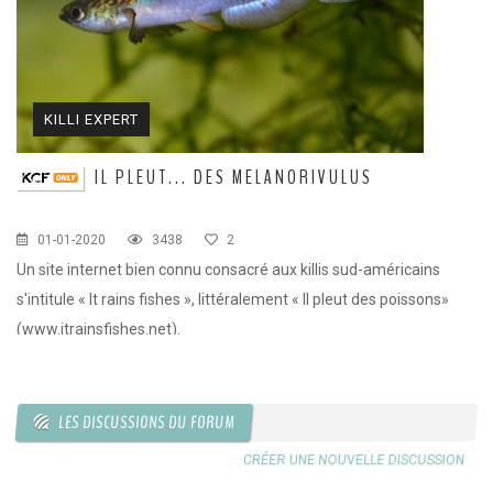
KILLI EXPERT
IL PLEUT... DES MELANORIVULUS
01-01-2020
3438
2
Un site internet bien connu consacré aux killis sud-américains
s'intitule « It rains fishes », littéralement « Il pleut des poissons»
(www.itrainsfishes.net).
LES DISCUSSIONS DU FORUM
CRÉER UNE NOUVELLE DISCUSSION