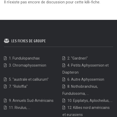
Il n'existe pas encore de discussion pour cette killi-fiche.
LES FICHES DE GROUPE
1. Fundulopanchax
2. "Gardneri"
3. Chromaphyosemion
4. Petits Aphyosemion et
Diapteron
5. "australe et calliurum"
6. Autre Aphyosemion
7. "Roloffia"
8. Nothobranchius,
Fundulosoma, ...
9. Annuels Sud-Américains
10. Epiplatys, Aplocheilus, ...
11. Rivulus, ...
12. Killies nord américains
et eurasiens