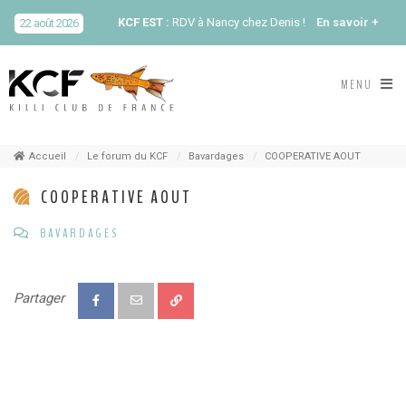
KCF EST :
RDV à Nancy chez Denis !
En savoir +
22 août 2026
KCF NORD :
Réunion de Rentrée du KCF Nord
En
MENU
29 août 2026
savoir +
SKS SUÈDE, DANEMARK, FINLANDE :
Congrès
5-6 sep 2026
de la SKS 2026
Accueil
Le forum du KCF
Bavardages
COOPERATIVE AOUT
COOPERATIVE AOUT
KCF ÎLE DE FRANCE :
Réunion KCF Ile de France
12 sep 2026
de Septembre
En savoir +
BAVARDAGES
KCF ÎLE DE FRANCE :
Réunion KCF Ile de France
12 sep 2026
de Septembre
En savoir +
Partager
KCF NORMANDIE :
Réunion de Section
En
13 sep 2026
savoir +
CZKA RÉPUBLIQUE TCHÈQUE :
Congrès de la
17-20 sep 2026