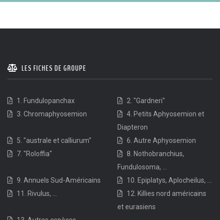
LES FICHES DE GROUPE
1. Fundulopanchax
2. "Gardneri"
3. Chromaphyosemion
4. Petits Aphyosemion et
Diapteron
5. "australe et calliurum"
6. Autre Aphyosemion
7. "Roloffia"
8. Nothobranchius,
Fundulosoma, ...
9. Annuels Sud-Américains
10. Epiplatys, Aplocheilus, ...
11. Rivulus, ...
12. Killies nord américains
et eurasiens
13. Autres espèces