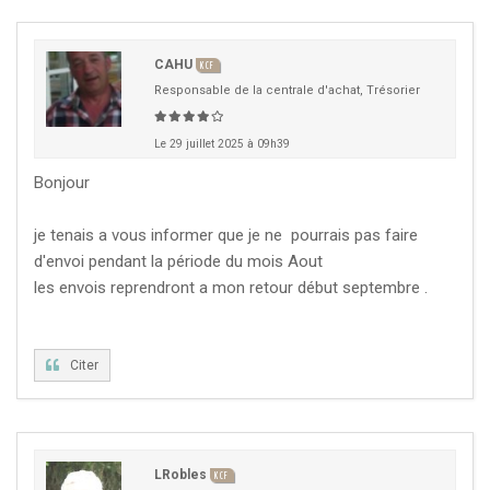
CZKA 2026
CAHU
KCF
KCF FRANCE :
52ème congrès du KCF
25-27 sep 2026
Responsable de la centrale d'achat, Trésorier
Le 29 juillet 2025 à 09h39
APK PORTUGAL :
Congrès de l'APK 2026
16-18 oct 2026
Bonjour
KCF EST :
RDV à Nancy chez Denis !
En savoir +
22 août 2026
je tenais a vous informer que je ne pourrais pas faire
d'envoi pendant la période du mois Aout
les envois reprendront a mon retour début septembre .
KCF NORD :
Réunion de Rentrée du KCF Nord
En
29 août 2026
savoir +
Citer
SKS SUÈDE, DANEMARK, FINLANDE :
Congrès
5-6 sep 2026
de la SKS 2026
KCF ÎLE DE FRANCE :
Réunion KCF Ile de France
12 sep 2026
de Septembre
En savoir +
LRobles
KCF