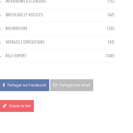
INTERVIEWS D'ÉLEVEURS
(15)
BRICOLAGE ET ASTUCES
(42)
NOURRITURE
(30)
VOYAGES / EXPÉDITIONS
(47)
KILLI EXPERT
(148)
Partager sur Facebook
Partager par email
Copier le lien