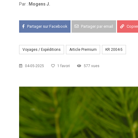
Par :
Mogens J.
KCF FRANCE :
52ème congrès du
25-27 sep 2026
Partager sur Facebook
Partager par email
Copier 
APK PORTUGAL :
Congrès de l'A
16-18 oct 2026
Voyages / Expéditions
Article Premium
KR 2004-5
KCF EST :
RDV à Nancy chez Deni
22 août 2026
04-05-2025
1 favori
577 vues
KCF NORD :
Réunion de Rentrée 
29 août 2026
SKS SUÈDE, DANEMARK, FINLAND
5-6 sep 2026
KCF ÎLE DE FRANCE :
Réunion KCF
12 sep 2026