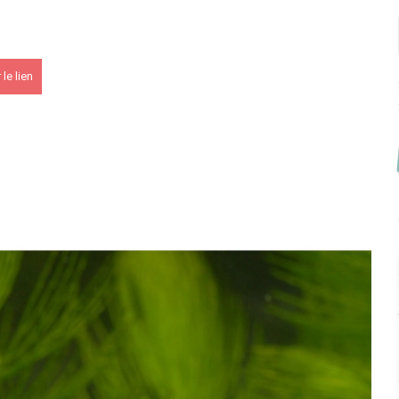
 KCF
le lien
PK 2026
s !
En savoir +
du KCF Nord
En savoir +
E :
Congrès de la SKS 2026
 Ile de France de Septembre
En savoir +