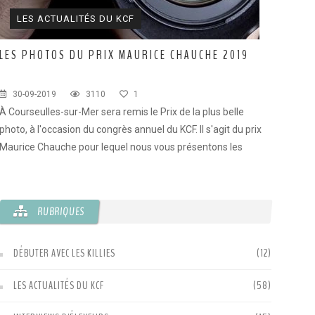
LES ACTUALITÉS DU KCF
VOYA
LES PHOTOS DU PRIX MAURICE CHAUCHE 2019
GABON 
30-09-2019
3110
1
01-12-2
À Courseulles-sur-Mer sera remis le Prix de la plus belle
Suite du r
photo, à l'occasion du congrès annuel du KCF. Il s'agit du prix
les déconv
Maurice Chauche pour lequel nous vous présentons les
participations.
RUBRIQUES
DÉBUTER AVEC LES KILLIES
(12)
LES ACTUALITÉS DU KCF
(58)