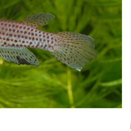
 Ile de France de Septembre
En savoir +
ction
En savoir +
ngrès de la CZKA 2026
 KCF
PK 2026