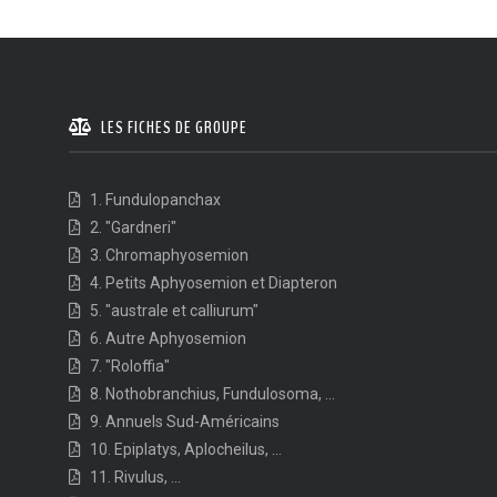
LES FICHES DE GROUPE
1. Fundulopanchax
2. "Gardneri"
3. Chromaphyosemion
4. Petits Aphyosemion et Diapteron
5. "australe et calliurum"
6. Autre Aphyosemion
7. "Roloffia"
8. Nothobranchius, Fundulosoma, ...
9. Annuels Sud-Américains
10. Epiplatys, Aplocheilus, ...
11. Rivulus, ...