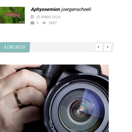
Aphyosemion
joergenscheeli
05 MARS 2024
5
3887
À LIRE AUSSI