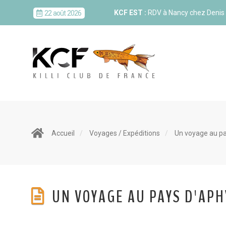
KCF EST :
RDV à Nancy chez Deni
22 août 2026
KCF NORD :
Réunion de Rentrée 
29 août 2026
SKS SUÈDE, DANEMARK, FINLAND
5-6 sep 2026
KCF ÎLE DE FRANCE :
Réunion KCF
12 sep 2026
Accueil
Voyages / Expéditions
Un voyage au p
KCF ÎLE DE FRANCE :
Réunion KCF
12 sep 2026
UN VOYAGE AU PAYS D'AP
KCF NORMANDIE :
Réunion de Se
13 sep 2026
CZKA RÉPUBLIQUE TCHÈQUE :
Co
17-20 sep 2026