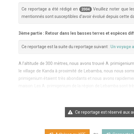
Ce reportage a été rédigé en
Veuillez noter que le
2004
mentionnés sont susceptibles d'avoir évolué depuis cette da
3ème partie : Retour dans les basses terres et espèces di
Ce reportage est la suite du reportage suivant :
Un voyage a
A l'altitude de 300 mètres, nous avons trouvé A. primigenium
le village de Kanda à proximité de Lebamba, nous nous somm
primigenium étaient très abondants et nous avons rapideme
maison. Les A. primigenium de la région de Lebamba sont très j
GJS 00/18 Kanda. Altitude 240 mètres. Lebamba est une peti
avons trouvé un endroit vraisemblablement surtout destiné au
Ce reportage est réservé aux ad
ou