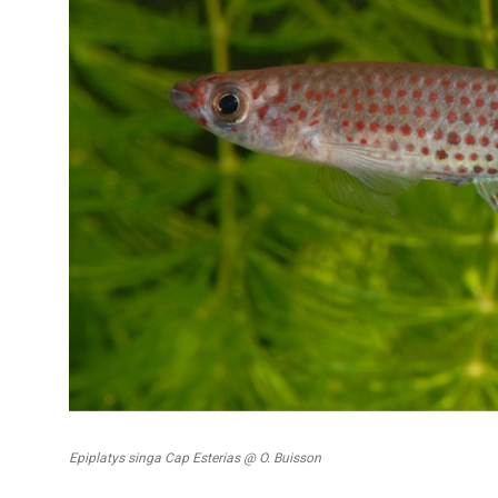
KCF ÎLE DE FRANCE :
Réunion KCF
12 sep 2026
KCF NORMANDIE :
Réunion de Se
13 sep 2026
CZKA RÉPUBLIQUE TCHÈQUE :
Co
17-20 sep 2026
KCF FRANCE :
52ème congrès du
25-27 sep 2026
APK PORTUGAL :
Congrès de l'A
16-18 oct 2026
Epiplatys singa Cap Esterias @ O. Buisson