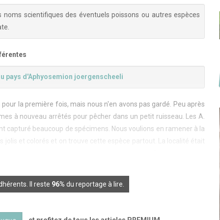
s noms scientifiques des éventuels poissons ou autres espèces
te.
fférentes
u pays d'Aphyosemion joergenscheeli
 pour la première fois, mais nous n'en avons pas gardé. Peu après
es à nouveau arrêtés pour pêcher dans un petit ruisseau. Les A.
nt capturé beaucoup de spécimens. Nous voulions en ramener à la
olis et colorés et on trouve cette espèce partout. La localité était
te ville avec peu de possibilités d'hébergement. Cependant, nous
x camionneurs. Le standing n'était pas très é
hérents. Il reste
96%
du reportage à lire.
et profitez de tous les articles PREMIUM.