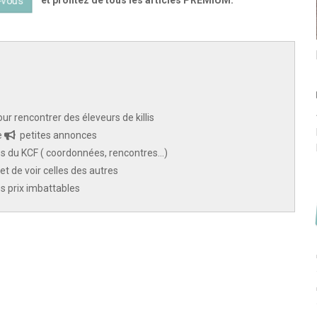
-vous
INTERVIEWS D'ÉLEVEURS
JORGEN JACOB SCHEEL 1916-1989
14-01-2024
1236
0
Par Roger Langton, article paru dans le Journal de l'American
ur rencontrer des éleveurs de killis
Killifish Association (JAKA) 34(4) 2001.
e
petites annonces
 du KCF ( coordonnées, rencontres...)
et de voir celles des autres
des prix imbattables