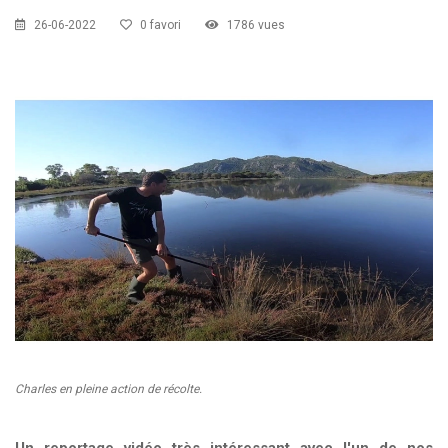
CZKA 2026
26-06-2022
0 favori
1786 vues
KCF FRANCE :
52ème congrès du KCF
25-27 sep 2026
APK PORTUGAL :
Congrès de l'APK 2026
16-18 oct 2026
KCF EST :
RDV à Nancy chez Denis !
En savoir +
22 août 2026
KCF NORD :
Réunion de Rentrée du KCF Nord
En
29 août 2026
savoir +
SKS SUÈDE, DANEMARK, FINLANDE :
Congrès
5-6 sep 2026
de la SKS 2026
Charles en pleine action de récolte.
KCF ÎLE DE FRANCE :
Réunion KCF Ile de France
12 sep 2026
de Septembre
En savoir +