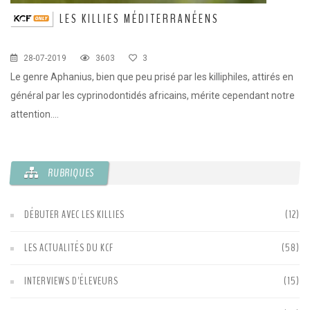
LES KILLIES MÉDITERRANÉENS
C
28-07-2019
3603
3
en
Le genre Aphanius, bien que peu prisé par les killiphiles, attirés en
Le
général par les cyprinodontidés africains, mérite cependant notre
so
ce
attention....
ma
RUBRIQUES
e
DÉBUTER AVEC LES KILLIES
(12)
LES ACTUALITÉS DU KCF
(58)
INTERVIEWS D'ÉLEVEURS
(15)