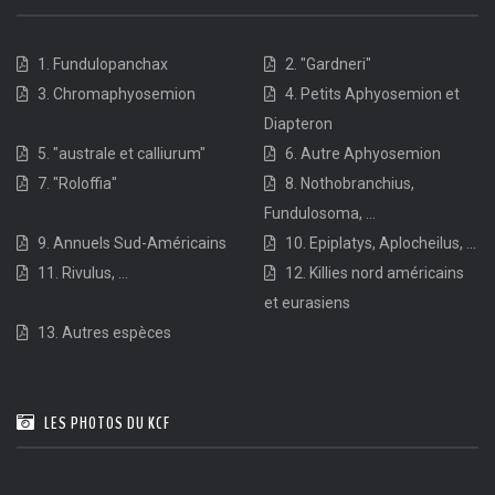
1. Fundulopanchax
2. "Gardneri"
3. Chromaphyosemion
4. Petits Aphyosemion et
Diapteron
5. "australe et calliurum"
6. Autre Aphyosemion
7. "Roloffia"
8. Nothobranchius,
Fundulosoma, ...
9. Annuels Sud-Américains
10. Epiplatys, Aplocheilus, ...
11. Rivulus, ...
12. Killies nord américains
et eurasiens
13. Autres espèces
LES PHOTOS DU KCF