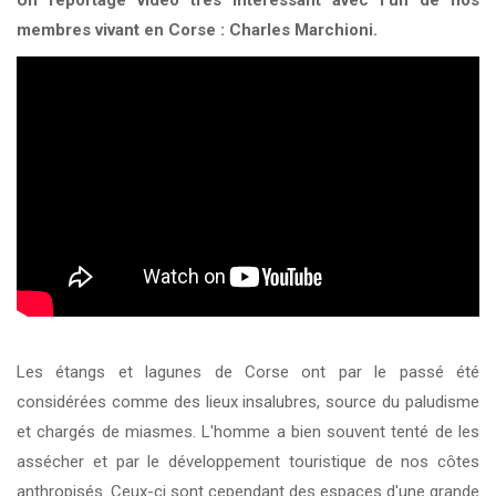
Un reportage vidéo très intéressant avec l'un de nos
membres vivant en Corse : Charles Marchioni.
KCF ÎLE DE FRANCE :
Réunion KCF Ile de France
12 sep 2026
de Septembre
En savoir +
KCF NORMANDIE :
Réunion de Section
En
13 sep 2026
savoir +
CZKA RÉPUBLIQUE TCHÈQUE :
Congrès de la
17-20 sep 2026
CZKA 2026
KCF FRANCE :
52ème congrès du KCF
25-27 sep 2026
APK PORTUGAL :
Congrès de l'APK 2026
16-18 oct 2026
Les étangs et lagunes de Corse ont par le passé été
considérées comme des lieux insalubres, source du paludisme
et chargés de miasmes. L'homme a bien souvent tenté de les
assécher et par le développement touristique de nos côtes
anthropisés. Ceux-ci sont cependant des espaces d'une grande