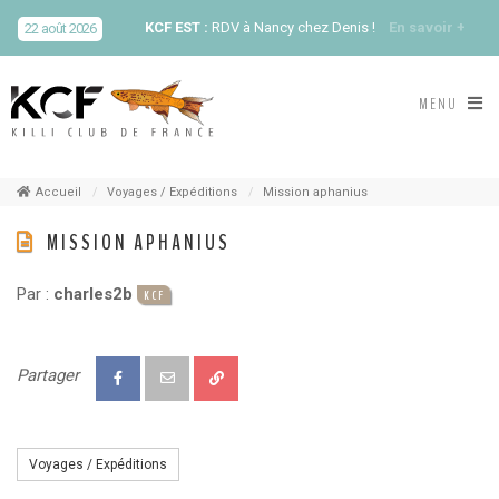
KCF EST :
RDV à Nancy chez Denis !
En savoir +
22 août 2026
KCF NORD :
Réunion de Rentrée du KCF Nord
En
MENU
29 août 2026
savoir +
SKS SUÈDE, DANEMARK, FINLANDE :
Congrès
5-6 sep 2026
de la SKS 2026
Accueil
Voyages / Expéditions
Mission aphanius
MISSION APHANIUS
KCF ÎLE DE FRANCE :
Réunion KCF Ile de France
12 sep 2026
de Septembre
En savoir +
Par :
charles2b
KCF
KCF ÎLE DE FRANCE :
Réunion KCF Ile de France
12 sep 2026
de Septembre
En savoir +
Partager
KCF NORMANDIE :
Réunion de Section
En
13 sep 2026
savoir +
Voyages / Expéditions
CZKA RÉPUBLIQUE TCHÈQUE :
Congrès de la
17-20 sep 2026