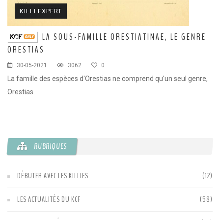
KILLI EXPERT
LA SOUS-FAMILLE ORESTIATINAE, LE GENRE
ORESTIAS
30-05-2021
3062
0
Co
es,
La famille des espèces d'Orestias ne comprend qu'un seul genre,
Orestias.
RUBRIQUES
DÉBUTER AVEC LES KILLIES
(12)
LES ACTUALITÉS DU KCF
(58)