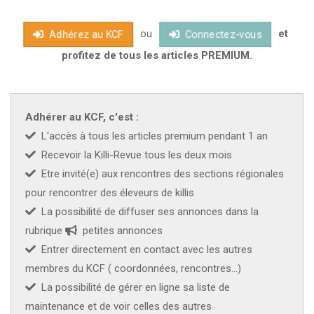
genre couvre toutes les espèces du groupe anatoliae trouvées
ou
et
en Turquie. Anatolichthys anatoliae centre et sud de la
Adhérez au KCF
Connectez-vous
Turquie.Anatolichthys danfordii Turquie à l'est près de Kayseri.
profitez de tous les articles PREMIUM.
Adhérer au KCF, c'est :
L'accès à tous les articles premium pendant 1 an
Recevoir la Killi-Revue tous les deux mois
Etre invité(e) aux rencontres des sections régionales
pour rencontrer des éleveurs de killis
La possibilité de diffuser ses annonces dans la
rubrique
petites annonces
Entrer directement en contact avec les autres
membres du KCF ( coordonnées, rencontres...)
La possibilité de gérer en ligne sa liste de
maintenance et de voir celles des autres