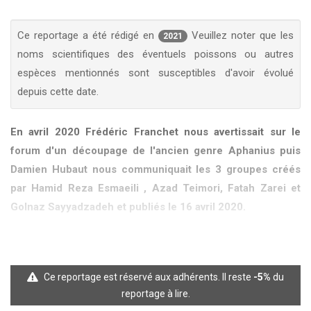
KCF ÎLE DE FRANCE :
Réunion KCF Ile de France
12 sep 2026
de Septembre
En savoir +
Ce reportage a été rédigé en
Veuillez noter que les
2021
noms scientifiques des éventuels poissons ou autres
KCF NORMANDIE :
Réunion de Section
En
espèces mentionnés sont susceptibles d'avoir évolué
13 sep 2026
savoir +
depuis cette date.
CZKA RÉPUBLIQUE TCHÈQUE :
Congrès de la
17-20 sep 2026
CZKA 2026
En avril 2020 Frédéric Franchet nous avertissait sur le
forum d'un découpage de l'ancien genre Aphanius puis
Damien Hubaut nous communiquait les 3 groupes créés
KCF FRANCE :
52ème congrès du KCF
25-27 sep 2026
par Hamid Reza Esmaeili , Azad Teimori, Fatah Zarei et
Golnaz Sayyadzadeh et publiés le 16 avril 2020.
APK PORTUGAL :
Congrès de l'APK 2026
16-18 oct 2026
En avril 2020 Frédéric Franchet nous avertissait sur le forum
d'un découpage de l'ancien genre Aphanius puis Damien Hubaut
nous communiquait les 3 groupes créés par Hamid Reza
Ce reportage est réservé aux adhérents. Il reste
-5%
du
Esmaeili , Azad Teimori, Fatah Zarei et Golnaz Sayyadzadeh et
reportage à lire.
publiés le 16 avril 2020.Anatolichthys (Kosig & Sözer, 1945)Ce