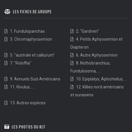
LES FICHES DE GROUPE
1. Fundulopanchax
2. "Gardneri"
3. Chromaphyosemion
4. Petits Aphyosemion et
Diapteron
5. "australe et calliurum"
6. Autre Aphyosemion
7. "Roloffia"
8. Nothobranchius,
Fundulosoma, ...
9. Annuels Sud-Américains
10. Epiplatys, Aplocheilus, ...
11. Rivulus, ...
12. Killies nord américains
et eurasiens
13. Autres espèces
LES PHOTOS DU KCF