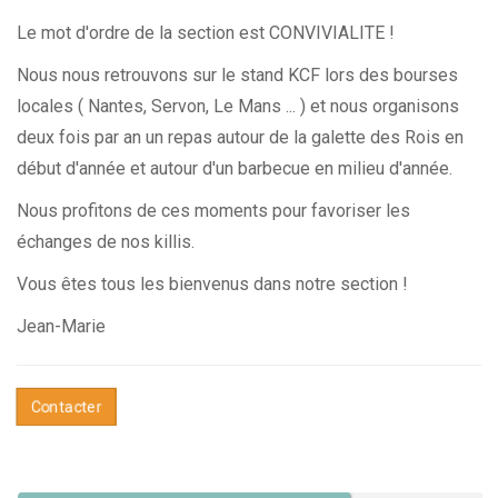
Le mot d'ordre de la section est CONVIVIALITE !
KCF ÎLE DE FRANCE :
Réunion KCF Ile de France
12 sep 2026
de Septembre
En savoir +
Nous nous retrouvons sur le stand KCF lors des bourses
locales ( Nantes, Servon, Le Mans ... ) et nous organisons
KCF NORMANDIE :
Réunion de Section
En
13 sep 2026
savoir +
deux fois par an un repas autour de la galette des Rois en
début d'année et autour d'un barbecue en milieu d'année.
CZKA RÉPUBLIQUE TCHÈQUE :
Congrès de la
17-20 sep 2026
CZKA 2026
Nous profitons de ces moments pour favoriser les
échanges de nos killis.
KCF FRANCE :
52ème congrès du KCF
25-27 sep 2026
Vous êtes tous les bienvenus dans notre section !
Jean-Marie
APK PORTUGAL :
Congrès de l'APK 2026
16-18 oct 2026
Contacter