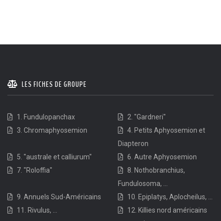
LES FICHES DE GROUPE
1. Fundulopanchax
2. "Gardneri"
3. Chromaphyosemion
4. Petits Aphyosemion et
Diapteron
5. "australe et calliurum"
6. Autre Aphyosemion
7. "Roloffia"
8. Nothobranchius,
Fundulosoma, ...
9. Annuels Sud-Américains
10. Epiplatys, Aplocheilus, ...
11. Rivulus, ...
12. Killies nord américains