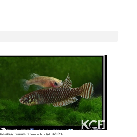
nimus
adulte
Notholebias
minimus
Seropedica