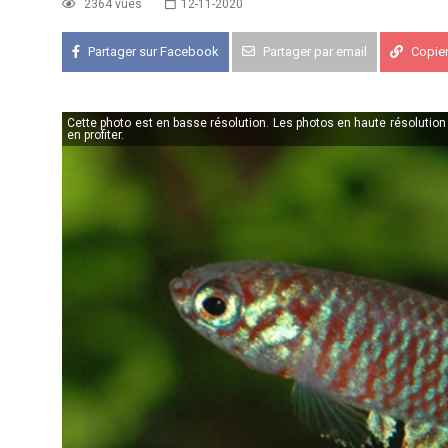
2364 vues
12-11-2020
Partager sur Facebook
Partager par email
Copier 
APK PORTUGAL :
Congrès de l'A
16-18 oct 2026
Cette photo est en basse résolution. Les photos en haute résolutio
en profiter.
KCF EST :
RDV à Nancy chez Deni
22 août 2026
KCF NORD :
Réunion de Rentrée 
29 août 2026
SKS SUÈDE, DANEMARK, FINLAND
5-6 sep 2026
KCF ÎLE DE FRANCE :
Réunion KCF
12 sep 2026
KCF ÎLE DE FRANCE :
Réunion KCF
12 sep 2026