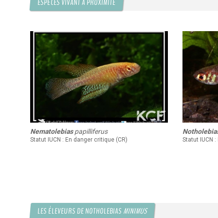
ESPÈCES VIVANT À PROXIMITÉ
Nematolebias
papilliferus
Notholebia
Statut IUCN : En danger critique (CR)
Statut IUCN :
LES ÉLEVEURS DE NOTHOLEBIAS
MINIMUS