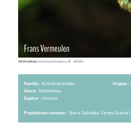
KCF NORMANDIE :
Réunion de Se
13 sep 2026
CZKA RÉPUBLIQUE TCHÈQUE :
Co
17-20 sep 2026
KCF FRANCE :
52ème congrès du
25-27 sep 2026
Notholebias
minimus
adulte
Seropedica
APK PORTUGAL :
Congrès de l'A
16-18 oct 2026
Famille :
Nothobranchiidae
Origine :
Genre :
Notholebias
Espèce :
minimus
Populations connues :
Barra Tadoukka, Campo Grande CG