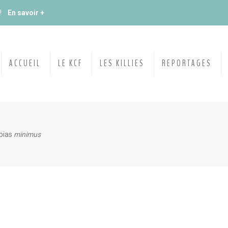
du KCF Nord
En savoir +
E :
Congrès de la SKS 2026
ACCUEIL
LE KCF
LES KILLIES
REPORTAGES
 Ile de France de Septembre
En savoir +
 Ile de France de Septembre
En savoir +
bias
minimus
ction
En savoir +
ngrès de la CZKA 2026
 KCF