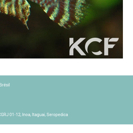
ction
En savoir +
ngrès de la CZKA 2026
 KCF
PK 2026
Brésil
RJ 01-12, Inoa, Itaguai, Seropedica