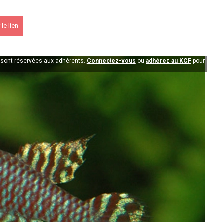
le lien
PK 2026
n sont réservées aux adhérents.
Connectez-vous
ou
adhérez au KCF
pour
s !
En savoir +
du KCF Nord
En savoir +
E :
Congrès de la SKS 2026
 Ile de France de Septembre
En savoir +
 Ile de France de Septembre
En savoir +