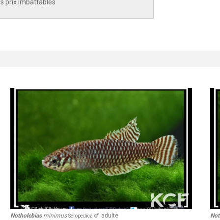
des prix imbattables
bias
minimus
adulte
Notholebias
mi
Seropedica