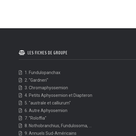
LES FICHES DE GROUPE
1. Fundulopanchax
2. "Gardneri"
3. Chromaphyosemion
4. Petits Aphyosemion et Diapteron
5. "australe et calliurum"
6. Autre Aphyosemion
7. "Roloffia"
8. Nothobranchius, Fundulosoma, ...
9. Annuels Sud-Américains