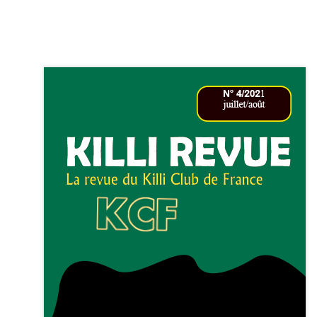
KCF FRANCE :
52ème congrès du
25-27 sep 2026
APK PORTUGAL :
Congrès de l'A
16-18 oct 2026
KCF EST :
RDV à Nancy chez Deni
22 août 2026
KCF NORD :
Réunion de Rentrée 
29 août 2026
SKS SUÈDE, DANEMARK, FINLAND
5-6 sep 2026
KCF ÎLE DE FRANCE :
Réunion KCF
12 sep 2026