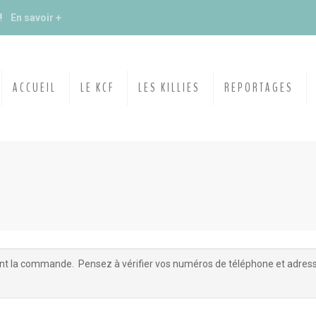
s !
En savoir +
du KCF Nord
En savoir +
ACCUEIL
LE KCF
LES KILLIES
REPORTAGES
E :
Congrès de la SKS 2026
 Ile de France de Septembre
En savoir +
 Ile de France de Septembre
En savoir +
 la commande. Pensez à vérifier vos numéros de téléphone et adresses 
ction
En savoir +
ngrès de la CZKA 2026