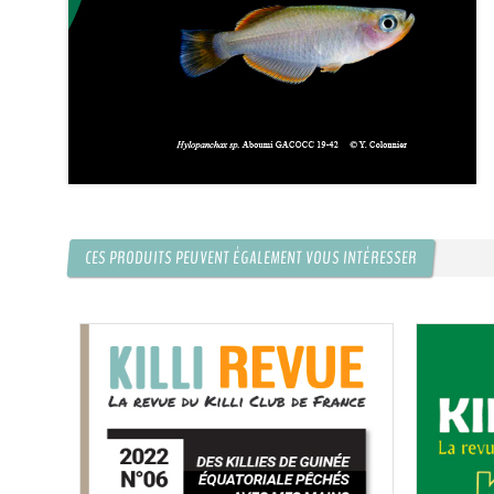
KCF ÎLE DE FRANCE :
Réunion KCF
12 sep 2026
KCF NORMANDIE :
Réunion de Se
13 sep 2026
CZKA RÉPUBLIQUE TCHÈQUE :
Co
17-20 sep 2026
CES PRODUITS PEUVENT ÉGALEMENT VOUS INTÉRESSER
KCF FRANCE :
52ème congrès du
25-27 sep 2026
APK PORTUGAL :
Congrès de l'A
16-18 oct 2026