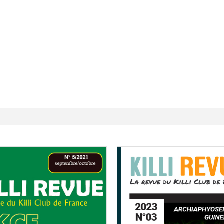
 Ile de France de Septembre
En savoir +
ction
En savoir +
ngrès de la CZKA 2026
 KCF
PK 2026