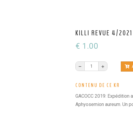
 KCF
KILLI REVUE 4/2021
PK 2026
€ 1.00
s !
En savoir +
1
A
du KCF Nord
En savoir +
CONTENU DE CE KR
GACOCC 2019: Expédition au
E :
Congrès de la SKS 2026
Aphyosemion aureum. Un poi
 Ile de France de Septembre
En savoir +