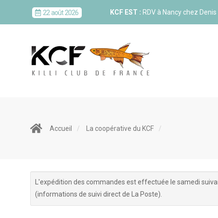
KCF EST :
RDV à Nancy chez Deni
22 août 2026
KCF NORD :
Réunion de Rentrée 
29 août 2026
SKS SUÈDE, DANEMARK, FINLAND
5-6 sep 2026
KCF ÎLE DE FRANCE :
Réunion KCF
12 sep 2026
Accueil
La coopérative du KCF
KCF ÎLE DE FRANCE :
Réunion KCF
12 sep 2026
L'expédition des commandes est effectuée le samedi suivant
KCF NORMANDIE :
Réunion de Se
13 sep 2026
(informations de suivi direct de La Poste).
CZKA RÉPUBLIQUE TCHÈQUE :
Co
17-20 sep 2026