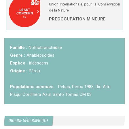
Union Internationale pour la Conservation
KCF ÎLE DE FRANCE :
Réunion KCF Ile de France
de la Nature
12 sep 2026
de Septembre
En savoir +
PRÉOCCUPATION MINEURE
KCF NORMANDIE :
Réunion de Section
En
13 sep 2026
savoir +
Famille :
Nothobranchiidae
CZKA RÉPUBLIQUE TCHÈQUE :
Congrès de la
17-20 sep 2026
CZKA 2026
Genre :
Anablepsoides
Espèce :
iridescens
Origine :
Pérou
KCF FRANCE :
52ème congrès du KCF
25-27 sep 2026
Populations connues :
Pebas, Perou 1983, Rio Alto
APK PORTUGAL :
Congrès de l'APK 2026
16-18 oct 2026
Pisqui Cordilliera Azul, Santo Tomas CM 03
ORIGINE GÉOGRAPHIQUE