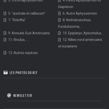
3. Chromaphyosemion
4. Petits Aphyosemion et
Diapteron
5. "australe et calliurum"
6. Autre Aphyosemion
7. "Roloffia"
8. Nothobranchius,
Fundulosoma, ...
9. Annuels Sud-Américains
10. Epiplatys, Aplocheilus, ...
11. Rivulus, ...
12. Killies nord américains
et eurasiens
13. Autres espèces
LES PHOTOS DU KCF
NEWSLETTER