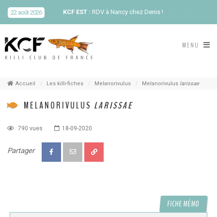
KCF EST :
RDV à Nancy chez Denis !
En savoir +
22 août 2026
KCF NORD :
Réunion de Rentrée du KCF Nord
En
MENU
29 août 2026
savoir +
SKS SUÈDE, DANEMARK, FINLANDE :
Congrès
5-6 sep 2026
de la SKS 2026
Accueil
Les killi-fiches
Melanorivulus
Melanorivulus
larissae
MELANORIVULUS
LARISSAE
KCF ÎLE DE FRANCE :
Réunion KCF Ile de France
12 sep 2026
de Septembre
En savoir +
790 vues
18-09-2020
KCF ÎLE DE FRANCE :
Réunion KCF Ile de France
12 sep 2026
Partager
de Septembre
En savoir +
KCF NORMANDIE :
Réunion de Section
En
13 sep 2026
savoir +
FICHE MÉMO
CZKA RÉPUBLIQUE TCHÈQUE :
Congrès de la
17-20 sep 2026