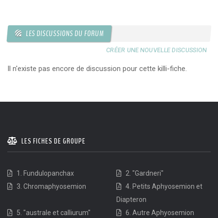
LES DISCUSSIONS DU FORUM
CRÉER UNE NOUVELLE DISCUSSION
Il n'existe pas encore de discussion pour cette killi-fiche.
LES FICHES DE GROUPE
1. Fundulopanchax
2. "Gardneri"
3. Chromaphyosemion
4. Petits Aphyosemion et
Diapteron
5. "australe et calliurum"
6. Autre Aphyosemion