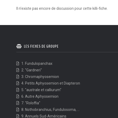
Il n'existe pas encore de discussion pour cette killi-fiche.
LES FICHES DE GROUPE
1. Fundulopanchax
2. "Gardneri"
3. Chromaphyosemion
4. Petits Aphyosemion et Diapteron
5. "australe et calliurum"
6. Autre Aphyosemion
7. "Roloffia"
8. Nothobranchius, Fundulosoma, ...
9. Annuels Sud-Américains