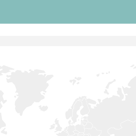
 Ile de France de Septembre
En savoir +
ction
En savoir +
ngrès de la CZKA 2026
 KCF
PK 2026