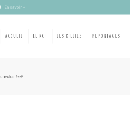
s !
En savoir +
du KCF Nord
En savoir +
ACCUEIL
LE KCF
LES KILLIES
REPORTAGES
E :
Congrès de la SKS 2026
 Ile de France de Septembre
En savoir +
orivulus
leali
 Ile de France de Septembre
En savoir +
ction
En savoir +
ngrès de la CZKA 2026