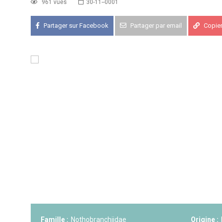
961 vues
30-11--0001
Partager sur Facebook
Partager par email
Copier 
KCF FRANCE :
52ème congrès du
25-27 sep 2026
APK PORTUGAL :
Congrès de l'A
16-18 oct 2026
KCF EST :
RDV à Nancy chez Deni
22 août 2026
KCF NORD :
Réunion de Rentrée 
29 août 2026
SKS SUÈDE, DANEMARK, FINLAND
5-6 sep 2026
KCF ÎLE DE FRANCE :
Réunion KCF
12 sep 2026
Famille :
Nothobranchiidae
Origine :