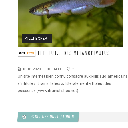
KILLI EXPERT
IL PLEUT... DES MELANORIVULUS
01-01-2020
3438
2
Un site internet bien connu consacré aux killis sud-américains
s'intitule « It rains fishes », littéralement « Il pleut des
poissons» (www.itrainsfishes.net).
LES DISCUSSIONS DU FORUM