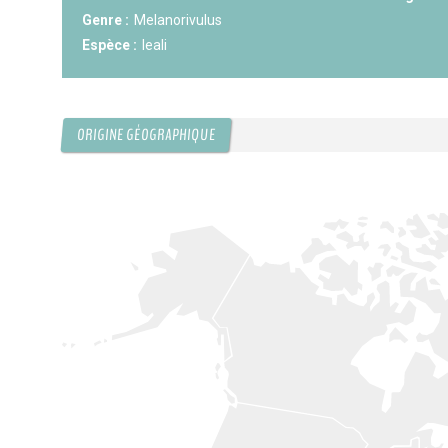
Genre :
Melanorivulus
KCF ÎLE DE FRANCE :
Réunion KCF
12 sep 2026
Espèce :
leali
KCF NORMANDIE :
Réunion de Se
13 sep 2026
ORIGINE GÉOGRAPHIQUE
CZKA RÉPUBLIQUE TCHÈQUE :
Co
17-20 sep 2026
KCF FRANCE :
52ème congrès du
25-27 sep 2026
APK PORTUGAL :
Congrès de l'A
16-18 oct 2026