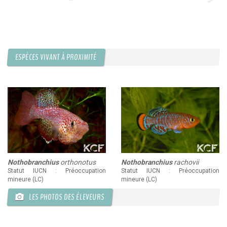
ESPÈCES VIVANT À PROXIMITÉ
Nothobranchius
orthonotus
Nothobranchius
rachovii
Statut IUCN : Préoccupation
Statut IUCN : Préoccupation
mineure (LC)
mineure (LC)
LES PHOTOS DES ÉLEVEURS