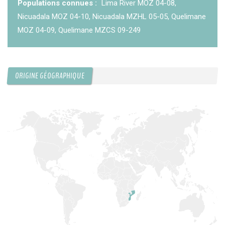
Populations connues :
Lima River MOZ 04-08,
KCF ÎLE DE FRANCE :
Réunion KCF Ile de France
Nicuadala MOZ 04-10, Nicuadala MZHL 05-05, Quelimane
12 sep 2026
de Septembre
En savoir +
MOZ 04-09, Quelimane MZCS 09-249
KCF NORMANDIE :
Réunion de Section
En
13 sep 2026
savoir +
ORIGINE GÉOGRAPHIQUE
CZKA RÉPUBLIQUE TCHÈQUE :
Congrès de la
17-20 sep 2026
CZKA 2026
KCF FRANCE :
52ème congrès du KCF
25-27 sep 2026
APK PORTUGAL :
Congrès de l'APK 2026
16-18 oct 2026