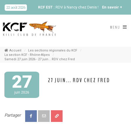
KCF EST :
RDV à Nancy chez Denis !
En savoir +
22 août 2026
KCF NORD :
Réunion de Rentrée du KCF Nord
En
MENU
29 août 2026
savoir +
SKS SUÈDE, DANEMARK, FINLANDE :
Congrès
5-6 sep 2026
de la SKS 2026
Accueil
Les sections régionales du KCF
La section KCF - Rhône-Alpes
Samedi 27 juin 2026 - 27 juin... RDV chez Fred
KCF ÎLE DE FRANCE :
Réunion KCF Ile de France
12 sep 2026
de Septembre
En savoir +
27
27 JUIN... RDV CHEZ FRED
KCF ÎLE DE FRANCE :
Réunion KCF Ile de France
12 sep 2026
de Septembre
En savoir +
juin 2026
KCF NORMANDIE :
Réunion de Section
En
13 sep 2026
savoir +
Partager
CZKA RÉPUBLIQUE TCHÈQUE :
Congrès de la
17-20 sep 2026