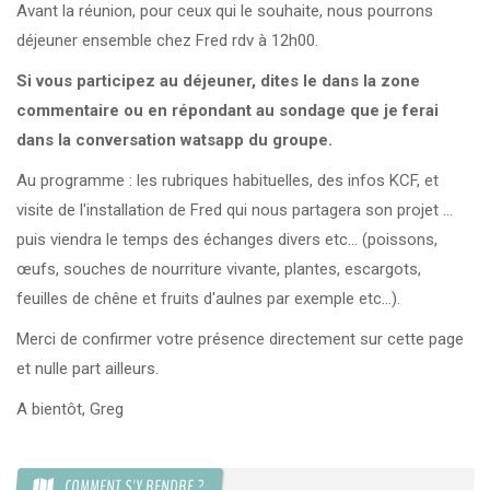
Avant la réunion, pour ceux qui le souhaite, nous pourrons
KCF ÎLE DE FRANCE :
Réunion KCF Ile de France
déjeuner ensemble chez Fred rdv à 12h00.
12 sep 2026
de Septembre
En savoir +
Si vous participez au déjeuner, dites le dans la zone
commentaire ou en répondant au sondage que je ferai
KCF NORMANDIE :
Réunion de Section
En
13 sep 2026
savoir +
dans la conversation watsapp du groupe.
Au programme : les rubriques habituelles, des infos KCF, et
CZKA RÉPUBLIQUE TCHÈQUE :
Congrès de la
17-20 sep 2026
CZKA 2026
visite de l'installation de Fred qui nous partagera son projet ...
puis viendra le temps des échanges divers etc... (poissons,
œufs, souches de nourriture vivante, plantes, escargots,
KCF FRANCE :
52ème congrès du KCF
25-27 sep 2026
feuilles de chêne et fruits d'aulnes par exemple etc...).
Merci de confirmer votre présence directement sur cette page
APK PORTUGAL :
Congrès de l'APK 2026
16-18 oct 2026
et nulle part ailleurs.
A bientôt, Greg
COMMENT S'Y RENDRE ?