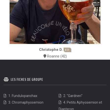
Christophe D.
KCF
Roanne (42)
LES FICHES DE GROUPE
1. Fundulopanchax
2. "Gardneri"
3. Chromaphyosemion
4. Petits Aphyosemion et
Diapteron