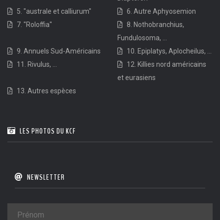
5. "australe et calliurum"
6. Autre Aphyosemion
7. "Roloffia"
8. Nothobranchius,
Fundulosoma, ...
9. Annuels Sud-Américains
10. Epiplatys, Aplocheilus, ...
11. Rivulus, ...
12. Killies nord américains
et eurasiens
13. Autres espèces
LES PHOTOS DU KCF
NEWSLETTER