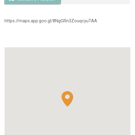
https://maps.app.goo.gl/8NgGRn3ZouqcyuTAA