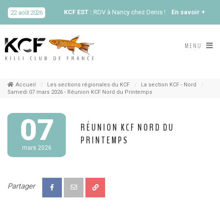
KCF EST :
RDV à Nancy chez Denis !
En savoir +
22 août 2026
KCF NORD :
Réunion de Rentrée du KCF Nord
En
MENU
29 août 2026
savoir +
SKS SUÈDE, DANEMARK, FINLANDE :
Congrès
5-6 sep 2026
de la SKS 2026
Accueil
Les sections régionales du KCF
La section KCF - Nord
Samedi 07 mars 2026 - Réunion KCF Nord du Printemps
KCF ÎLE DE FRANCE :
Réunion KCF Ile de France
12 sep 2026
07
de Septembre
En savoir +
RÉUNION KCF NORD DU
PRINTEMPS
KCF ÎLE DE FRANCE :
Réunion KCF Ile de France
mars 2026
12 sep 2026
de Septembre
En savoir +
KCF NORMANDIE :
Réunion de Section
En
13 sep 2026
Partager
savoir +
CZKA RÉPUBLIQUE TCHÈQUE :
Congrès de la
17-20 sep 2026