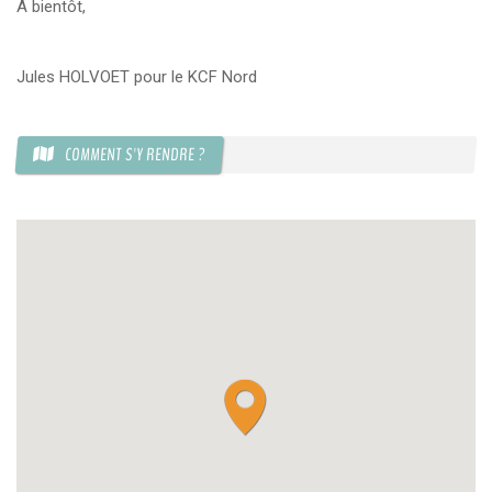
A bientôt,
KCF ÎLE DE FRANCE :
Réunion KCF Ile de France
12 sep 2026
de Septembre
En savoir +
Jules HOLVOET pour le KCF Nord
KCF NORMANDIE :
Réunion de Section
En
13 sep 2026
savoir +
COMMENT S'Y RENDRE ?
CZKA RÉPUBLIQUE TCHÈQUE :
Congrès de la
17-20 sep 2026
CZKA 2026
KCF FRANCE :
52ème congrès du KCF
25-27 sep 2026
APK PORTUGAL :
Congrès de l'APK 2026
16-18 oct 2026