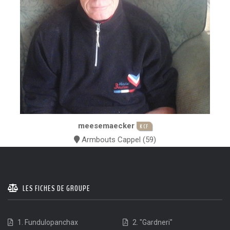
meesemaecker
KCF
Armbouts Cappel (59)
LES FICHES DE GROUPE
1. Fundulopanchax
2. "Gardneri"