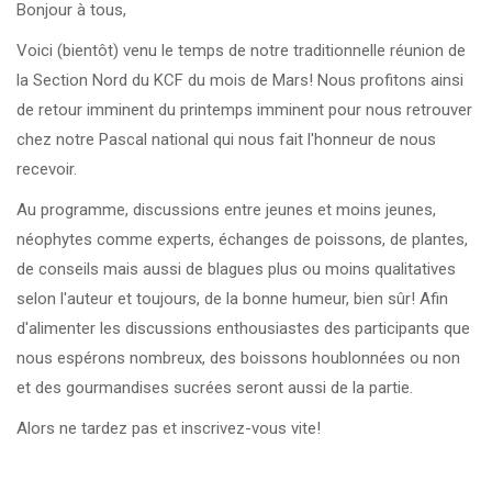
CZKA 2026
Bonjour à tous,
Voici (bientôt) venu le temps de notre traditionnelle réunion de
KCF FRANCE :
52ème congrès du KCF
25-27 sep 2026
la Section Nord du KCF du mois de Mars! Nous profitons ainsi
de retour imminent du printemps imminent pour nous retrouver
chez notre Pascal national qui nous fait l'honneur de nous
APK PORTUGAL :
Congrès de l'APK 2026
16-18 oct 2026
recevoir.
Au programme, discussions entre jeunes et moins jeunes,
KCF EST :
RDV à Nancy chez Denis !
En savoir +
22 août 2026
néophytes comme experts, échanges de poissons, de plantes,
de conseils mais aussi de blagues plus ou moins qualitatives
KCF NORD :
Réunion de Rentrée du KCF Nord
En
selon l'auteur et toujours, de la bonne humeur, bien sûr! Afin
29 août 2026
savoir +
d'alimenter les discussions enthousiastes des participants que
nous espérons nombreux, des boissons houblonnées ou non
SKS SUÈDE, DANEMARK, FINLANDE :
Congrès
5-6 sep 2026
et des gourmandises sucrées seront aussi de la partie.
de la SKS 2026
Alors ne tardez pas et inscrivez-vous vite!
KCF ÎLE DE FRANCE :
Réunion KCF Ile de France
12 sep 2026
de Septembre
En savoir +