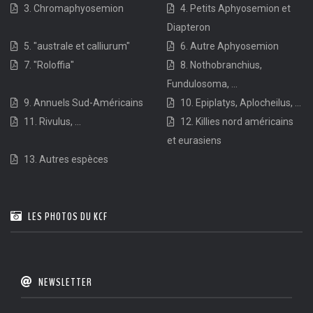
3. Chromaphyosemion
4. Petits Aphyosemion et
Diapteron
5. "australe et calliurum"
6. Autre Aphyosemion
7. "Roloffia"
8. Nothobranchius,
Fundulosoma, ...
9. Annuels Sud-Américains
10. Epiplatys, Aplocheilus, ...
11. Rivulus, ...
12. Killies nord américains
et eurasiens
13. Autres espèces
LES PHOTOS DU KCF
NEWSLETTER