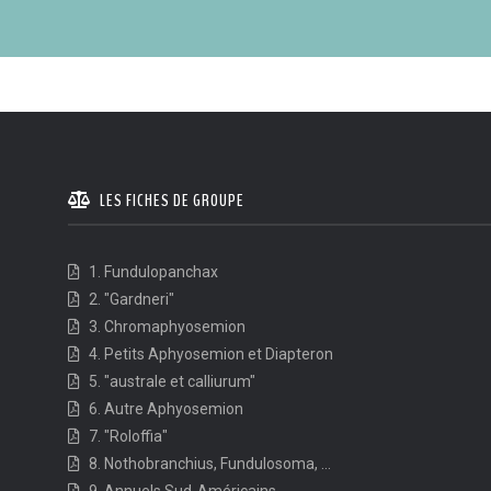
LES FICHES DE GROUPE
1. Fundulopanchax
2. "Gardneri"
3. Chromaphyosemion
4. Petits Aphyosemion et Diapteron
5. "australe et calliurum"
6. Autre Aphyosemion
7. "Roloffia"
8. Nothobranchius, Fundulosoma, ...