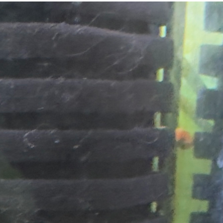
ction
En savoir +
ngrès de la CZKA 2026
 KCF
PK 2026