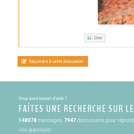
Citer
Répondre à cette discussion
Vous avez besoin d'aide ?
FAÎTES UNE RECHERCHE SUR L
148978
messages,
7947
discussions pour répond
vos questions...