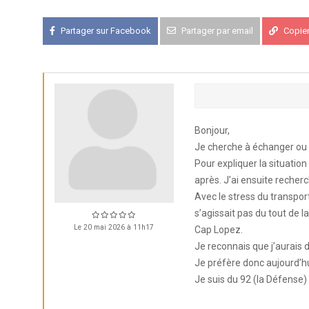
Partager sur Facebook
Partager par email
Copier 
APK PORTUGAL :
Congrès de l'A
16-18 oct 2026
KCF EST :
RDV à Nancy chez Deni
22 août 2026
Bonjour,
KCF NORD :
Réunion de Rentrée 
29 août 2026
Je cherche à échanger ou
Pour expliquer la situatio
après. J’ai ensuite recher
SKS SUÈDE, DANEMARK, FINLAND
5-6 sep 2026
Avec le stress du transport
s’agissait pas du tout de
Le 20 mai 2026 à 11h17
Cap Lopez.
KCF ÎLE DE FRANCE :
Réunion KCF
12 sep 2026
Je reconnais que j’aurais d
Je préfère donc aujourd’hu
Je suis du 92 (la Défense)
KCF ÎLE DE FRANCE :
Réunion KCF
12 sep 2026