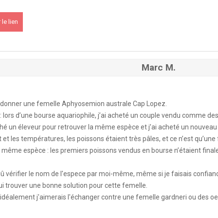
le lien
PK 2026
Marc M.
s !
En savoir +
du KCF Nord
En savoir +
 donner une femelle Aphyosemion australe Cap Lopez.
n : lors d’une bourse aquariophile, j’ai acheté un couple vendu comme d
ché un éleveur pour retrouver la même espèce et j’ai acheté un nouveau
E :
Congrès de la SKS 2026
 et les températures, les poissons étaient très pâles, et ce n’est qu’un
 la même espèce : les premiers poissons vendus en bourse n’étaient fi
 Ile de France de Septembre
En savoir +
û vérifier le nom de l'espece
par moi-même, même si je faisais confiance
i trouver une bonne solution pour cette femelle.
 idéalement j'aimerais l'échanger contre une femelle gardneri ou des oeu
 Ile de France de Septembre
En savoir +