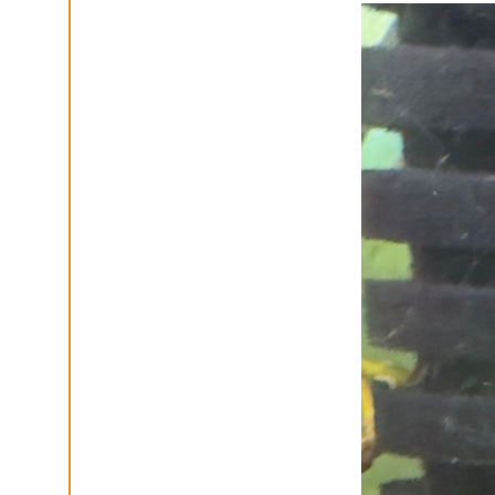
KCF NORMANDIE :
Réunion de Se
13 sep 2026
CZKA RÉPUBLIQUE TCHÈQUE :
Co
17-20 sep 2026
KCF FRANCE :
52ème congrès du
25-27 sep 2026
APK PORTUGAL :
Congrès de l'A
16-18 oct 2026