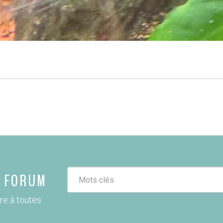
E FORUM
re à toutes