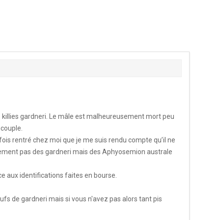
es killies gardneri. Le mâle est malheureusement mort peu
 couple.
e fois rentré chez moi que je me suis rendu compte qu’il ne
nalement pas des gardneri mais des Aphyosemion australe
 aux identifications faites en bourse.
fs de gardneri mais si vous n'avez pas alors tant pis