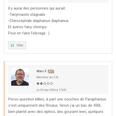
Il y aurai des personnes qui aurait :
KCF ÎLE DE FRANCE :
Réunion KCF Ile de France
12 sep 2026
de Septembre
En savoir +
-Tanymastix stagnalis
-Chirocephale diaphanus diaphanus.
KCF NORMANDIE :
Réunion de Section
En
Et autres fairy chrimps
13 sep 2026
savoir +
Pour en faire l’elevage. :)
CZKA RÉPUBLIQUE TCHÈQUE :
Congrès de la
Citer
17-20 sep 2026
CZKA 2026
KCF FRANCE :
52ème congrès du KCF
25-27 sep 2026
Marc F.
KCF
Membre du C.A.
APK PORTUGAL :
Congrès de l'APK 2026
16-18 oct 2026
Le 20 mai 2026 à 17h07
Perso question killies, à part une souches de Paraphanius
c'est uniquement des Rivulus. Sinon j'ai un bac de 450L
bien planté avec des xiphos, des gourami leeri, quelques