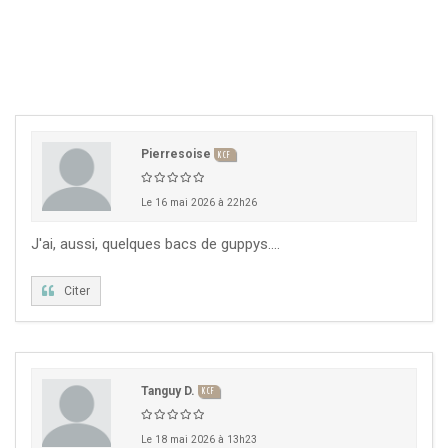
CZKA 2026
KCF FRANCE :
52ème congrès du KCF
25-27 sep 2026
APK PORTUGAL :
Congrès de l'APK 2026
16-18 oct 2026
Pierresoise
KCF
Le 16 mai 2026 à 22h26
KCF EST :
RDV à Nancy chez Denis !
En savoir +
22 août 2026
J'ai, aussi, quelques bacs de guppys....
KCF NORD :
Réunion de Rentrée du KCF Nord
En
29 août 2026
savoir +
Citer
SKS SUÈDE, DANEMARK, FINLANDE :
Congrès
5-6 sep 2026
de la SKS 2026
Tanguy D.
KCF
KCF ÎLE DE FRANCE :
Réunion KCF Ile de France
12 sep 2026
de Septembre
En savoir +
Le 18 mai 2026 à 13h23