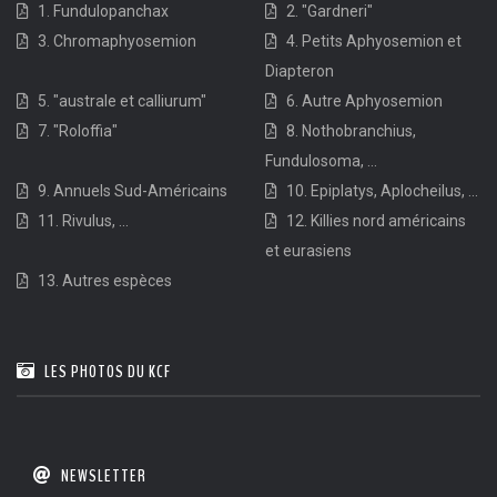
1. Fundulopanchax
2. "Gardneri"
3. Chromaphyosemion
4. Petits Aphyosemion et
Diapteron
5. "australe et calliurum"
6. Autre Aphyosemion
7. "Roloffia"
8. Nothobranchius,
Fundulosoma, ...
9. Annuels Sud-Américains
10. Epiplatys, Aplocheilus, ...
11. Rivulus, ...
12. Killies nord américains
et eurasiens
13. Autres espèces
LES PHOTOS DU KCF
NEWSLETTER