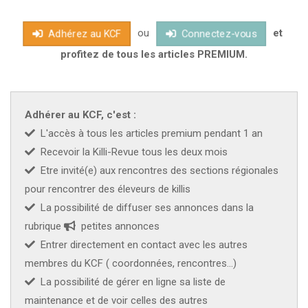
décevant car seule une dizaine d'oeufs fut recueillie. Après cet
ou
et
"excès de zèle" nous ne nous en sommes plus autant occupés
Adhérez au KCF
Connectez-vous
et qu'elle ne fut pas notre surprise de constater que les bacs
profitez de tous les articles PREMIUM.
ou vivaient les parents contenaient plusieurs dizaines d'alevins
de toutes taille
Adhérer au KCF, c'est :
L'accès à tous les articles premium pendant 1 an
Recevoir la Killi-Revue tous les deux mois
Etre invité(e) aux rencontres des sections régionales
pour rencontrer des éleveurs de killis
La possibilité de diffuser ses annonces dans la
rubrique
petites annonces
Entrer directement en contact avec les autres
membres du KCF ( coordonnées, rencontres...)
La possibilité de gérer en ligne sa liste de
maintenance et de voir celles des autres