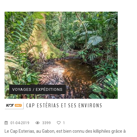
VOYAGES / EXPÉDITIONS
CAP ESTÉRIAS ET SES ENVIRONS
01-04-2019
3399
1
Le Cap Esterias, au Gabon, est bien connu des killiphiles grâce à
Di