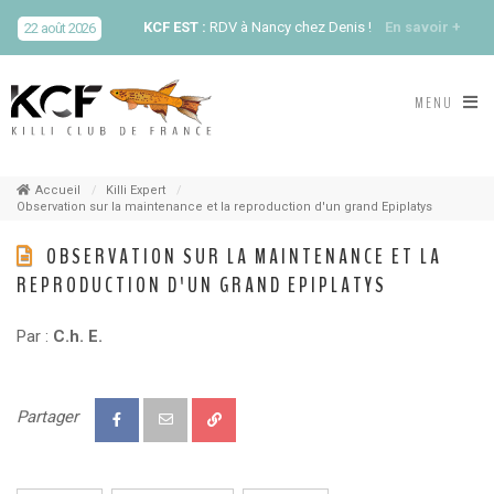
KCF EST :
RDV à Nancy chez Denis !
En savoir +
22 août 2026
KCF NORD :
Réunion de Rentrée du KCF Nord
En
MENU
29 août 2026
savoir +
SKS SUÈDE, DANEMARK, FINLANDE :
Congrès
5-6 sep 2026
de la SKS 2026
Accueil
Killi Expert
Observation sur la maintenance et la reproduction d'un grand Epiplatys
KCF ÎLE DE FRANCE :
Réunion KCF Ile de France
OBSERVATION SUR LA MAINTENANCE ET LA
12 sep 2026
de Septembre
En savoir +
REPRODUCTION D'UN GRAND EPIPLATYS
KCF ÎLE DE FRANCE :
Réunion KCF Ile de France
Par :
C.h. E.
12 sep 2026
de Septembre
En savoir +
KCF NORMANDIE :
Réunion de Section
En
13 sep 2026
Partager
savoir +
CZKA RÉPUBLIQUE TCHÈQUE :
Congrès de la
17-20 sep 2026