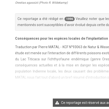
Orestias agassizii (Photo R. Wildekamp)
Ce reportage a été rédigé en
Veuillez noter que le
1996
mentionnés sont susceptibles d'avoir évolué depuis cette da
Conséquences pour les espèces locales de l'implantation
Traduction par Pierre MATAL - KCF N°93063 de Natur & Wisse
étude est menée sur l'interaction de différents poissons exot
du Lac Titicaca sur l'ichthyofaune endémique (genre Ore
conséquences actuelles et à la mise en danger les espèc
population Indienne locale, les deux causant des problème
MATAL nous fait tout d'abord un bref résumé d'introduction sur 
Ce reportage est réservé aux ad