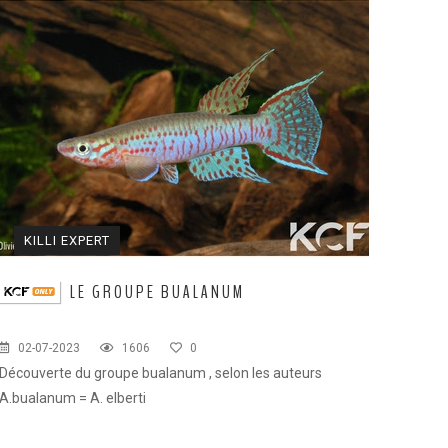
KILLI EXPERT
KILLI
LE GROUPE BUALANUM
02-07-2023
1606
0
08-01-2
Découverte du groupe bualanum , selon les auteurs
Chaque kil
A.bualanum = A. elberti
maintenu