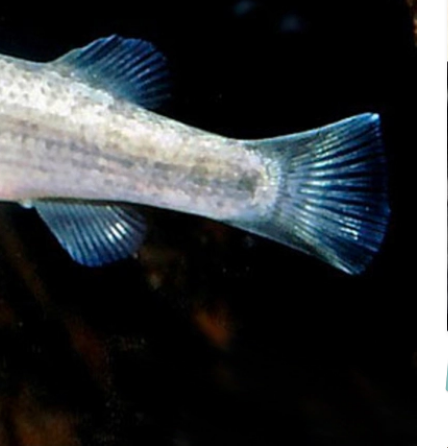
 Ile de France de Septembre
En savoir +
ction
En savoir +
ngrès de la CZKA 2026
 KCF
PK 2026