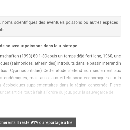
s noms scientifiques des éventuels poissons ou autres espèces
te.
 de nouveaux poissons dans leur biotope
nschaften (1993) 80:1-8Depuis un temps déjà fort long, 1960, une
iques (salmonidés, atherinides) introduits dans le bassin interandin
KILLI EXPERT
stias: Cyprinodontidae) Cette étude s'étend non seulement aux
es endémiques, mais aussi aux effets socio-économiques sur la
SI RIVULUS MARMORATUS ÉTAIT
s écologiques supplémentaires dans la région concernée. Pierre
MARTINIQUAIS?!
cet article, tout à fait à l'ordre du jour, pour la sauvegarde de
26-09-2021
2295
0
Ce fameux Rivulus présente la particularité de porter deux
ocelles, l'une au niveau de la caudale et l'autre près des
hérents. Il reste
91%
du reportage à lire.
opercules.