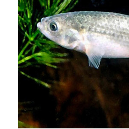
KCF ÎLE DE FRANCE :
Réunion KCF
12 sep 2026
KCF NORMANDIE :
Réunion de Se
13 sep 2026
CZKA RÉPUBLIQUE TCHÈQUE :
Co
17-20 sep 2026
KCF FRANCE :
52ème congrès du
25-27 sep 2026
APK PORTUGAL :
Congrès de l'A
16-18 oct 2026