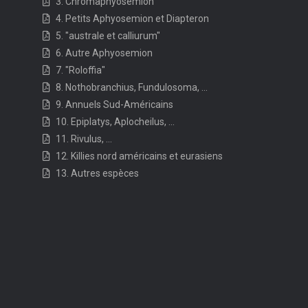
3. Chromaphyosemion
4. Petits Aphyosemion et Diapteron
5. "australe et calliurum"
6. Autre Aphyosemion
7. "Roloffia"
8. Nothobranchius, Fundulosoma, ...
9. Annuels Sud-Américains
10. Epiplatys, Aplocheilus, ...
11. Rivulus, ...
12. Killies nord américains et eurasiens
13. Autres espèces