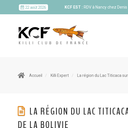
KCF EST :
RDV à Nancy chez Deni
22 août 2026
KCF NORD :
Réunion de Rentrée 
29 août 2026
SKS SUÈDE, DANEMARK, FINLAND
5-6 sep 2026
KCF ÎLE DE FRANCE :
Réunion KCF
12 sep 2026
Accueil
Killi Expert
La région du Lac Titicaca sur
KCF ÎLE DE FRANCE :
Réunion KCF
12 sep 2026
LA RÉGION DU LAC TITICAC
KCF NORMANDIE :
Réunion de Se
13 sep 2026
DE LA BOLIVIE
CZKA RÉPUBLIQUE TCHÈQUE :
Co
17-20 sep 2026