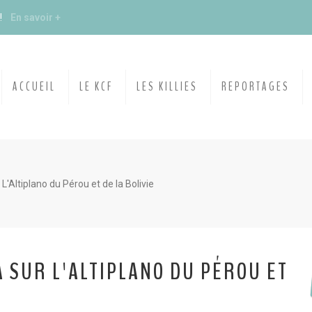
s !
En savoir +
du KCF Nord
En savoir +
ACCUEIL
LE KCF
LES KILLIES
REPORTAGES
E :
Congrès de la SKS 2026
 Ile de France de Septembre
En savoir +
 L'Altiplano du Pérou et de la Bolivie
 Ile de France de Septembre
En savoir +
A SUR L'ALTIPLANO DU PÉROU ET
ction
En savoir +
ngrès de la CZKA 2026