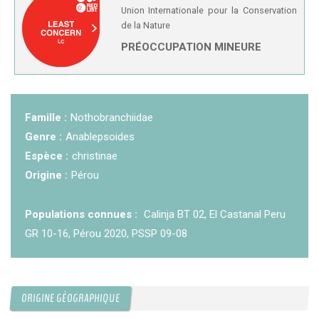
Union Internationale pour la Conservation
KCF ÎLE DE FRANCE :
Réunion KCF Ile de France
de la Nature
12 sep 2026
de Septembre
En savoir +
PRÉOCCUPATION MINEURE
KCF NORMANDIE :
Réunion de Section
En
13 sep 2026
savoir +
Famille :
Nothobranchiidae
CZKA RÉPUBLIQUE TCHÈQUE :
Congrès de la
17-20 sep 2026
CZKA 2026
Genre :
Anablepsoides
Espèce :
christinae
Origine :
Pérou
KCF FRANCE :
52ème congrès du KCF
25-27 sep 2026
Populations connues :
Calinja BT 02, El Castanal Peru
APK PORTUGAL :
Congrès de l'APK 2026
16-18 oct 2026
GR 10-16, Pérou 2020, PSSP 09-08
ORIGINE GÉOGRAPHIQUE