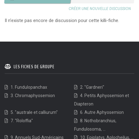
CRÉER UNE NOUVELLE DISCUSSION
Il n'existe pas encore de discussion pour cette killi-fiche.
LES FICHES DE GROUPE
1. Fundulopanchax
2. "Gardneri"
3. Chromaphyosemion
4. Petits Aphyosemion et
Diapteron
5. "australe et calliurum"
6. Autre Aphyosemion
7. "Roloffia"
8. Nothobranchius,
Fundulosoma, ...
9. Annuels Sud-Américains
10. Epiplatys, Aplocheilus, ...