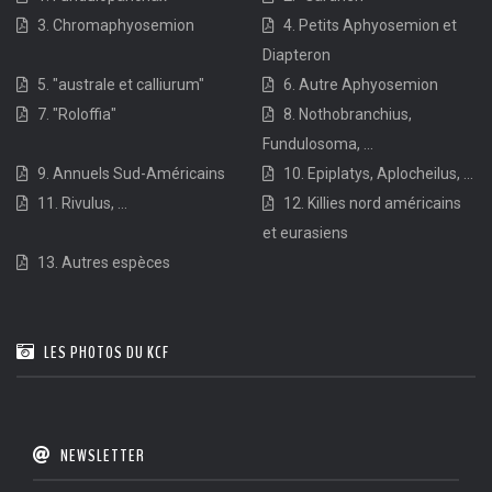
3. Chromaphyosemion
4. Petits Aphyosemion et
Diapteron
5. "australe et calliurum"
6. Autre Aphyosemion
7. "Roloffia"
8. Nothobranchius,
Fundulosoma, ...
9. Annuels Sud-Américains
10. Epiplatys, Aplocheilus, ...
11. Rivulus, ...
12. Killies nord américains
et eurasiens
13. Autres espèces
LES PHOTOS DU KCF
NEWSLETTER