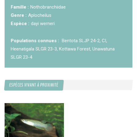
Famille :
Nothobranchiidae
KCF ÎLE DE FRANCE :
Réunion KCF Ile de France
12 sep 2026
de Septembre
En savoir +
Genre :
Aplocheilus
Espèce :
dayi werneri
KCF NORMANDIE :
Réunion de Section
En
13 sep 2026
savoir +
Populations connues :
Bentota SLJP 24-2, CI,
Heenatigala SLGR 23-3, Kottawa Forest, Unawatuna
CZKA RÉPUBLIQUE TCHÈQUE :
Congrès de la
17-20 sep 2026
SLGR 23-4
CZKA 2026
KCF FRANCE :
52ème congrès du KCF
25-27 sep 2026
ESPÈCES VIVANT À PROXIMITÉ
APK PORTUGAL :
Congrès de l'APK 2026
16-18 oct 2026