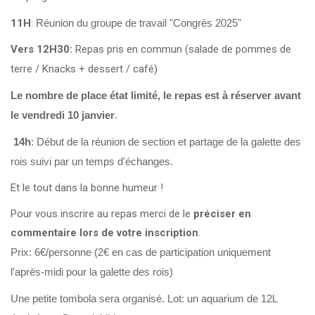
KCF ÎLE DE FRANCE :
Réunion KCF Ile de France
11H
:
Réunion du groupe de travail "Congrès 2025"
12 sep 2026
de Septembre
En savoir +
Vers 12H30:
Repas pris en commun (salade de pommes de
terre / Knacks + dessert / café)
KCF NORMANDIE :
Réunion de Section
En
13 sep 2026
savoir +
Le nombre de place état limité, le repas est à réserver avant
le vendredi 10 janvier
.
CZKA RÉPUBLIQUE TCHÈQUE :
Congrès de la
17-20 sep 2026
CZKA 2026
14h
: Début de la réunion de section et partage de la galette des
rois suivi par un temps d'échanges.
KCF FRANCE :
52ème congrès du KCF
25-27 sep 2026
Et le tout dans la bonne humeur !
Pour vous inscrire au repas merci de le
préciser en
APK PORTUGAL :
Congrès de l'APK 2026
16-18 oct 2026
commentaire lors de votre inscription
.
Prix: 6€/personne (2€ en cas de participation uniquement
l'après-midi pour la galette des rois)
Une petite tombola sera organisé. Lot: un aquarium de 12L