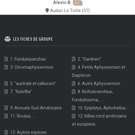
Alexis B.
KCF
Audun Le Tiche (57)
LES FICHES DE GROUPE
1. Fundulopanchax
2. "Gardneri"
3. Chromaphyosemion
4. Petits Aphyosemion et
Diapteron
5. "australe et calliurum"
6. Autre Aphyosemion
7. "Roloffia"
8. Nothobranchius,
Fundulosoma, ...
9. Annuels Sud-Américains
10. Epiplatys, Aplocheilus, ...
11. Rivulus, ...
12. Killies nord américains
et eurasiens
13. Autres espèces