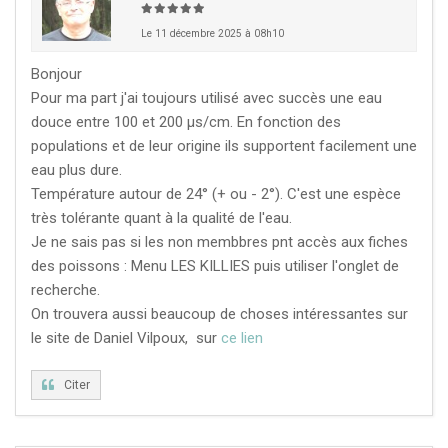
Le 11 décembre 2025 à 08h10
KCF NORMANDIE :
Réunion de Section
En
13 sep 2026
savoir +
Bonjour
Pour ma part j'ai toujours utilisé avec succès une eau
CZKA RÉPUBLIQUE TCHÈQUE :
Congrès de la
douce entre 100 et 200 µs/cm. En fonction des
17-20 sep 2026
CZKA 2026
populations et de leur origine ils supportent facilement une
eau plus dure.
Température autour de 24° (+ ou - 2°). C'est une espèce
KCF FRANCE :
52ème congrès du KCF
25-27 sep 2026
très tolérante quant à la qualité de l'eau.
Je ne sais pas si les non membbres pnt accès aux fiches
des poissons : Menu LES KILLIES puis utiliser l'onglet de
APK PORTUGAL :
Congrès de l'APK 2026
16-18 oct 2026
recherche.
On trouvera aussi beaucoup de choses intéressantes sur
le site de Daniel Vilpoux, sur
ce lien
Citer