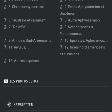
3. Chromaphyosemion
4. Petits Aphyosemion et
Diapteron
5. "australe et calliurum"
6. Autre Aphyosemion
7. "Roloffia"
8. Nothobranchius,
Fundulosoma, ...
9. Annuels Sud-Américains
10. Epiplatys, Aplocheilus, ...
11. Rivulus, ...
12. Killies nord américains
et eurasiens
13. Autres espèces
LES PHOTOS DU KCF
NEWSLETTER