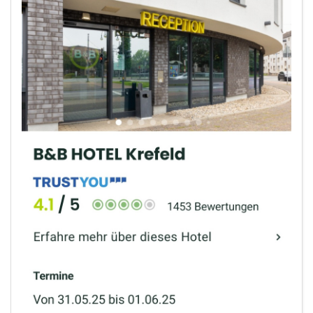
CZKA RÉPUBLIQUE TCHÈQUE :
Congrès de la
17-20 sep 2026
CZKA 2026
KCF FRANCE :
52ème congrès du KCF
25-27 sep 2026
APK PORTUGAL :
Congrès de l'APK 2026
16-18 oct 2026