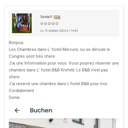
Sonia F.
KCF
KCF EST :
RDV à Nancy chez Denis !
En savoir +
22 août 2026
Le 15 octobre 2024 à 11h44
KCF NORD :
Réunion de Rentrée du KCF Nord
En
29 août 2026
savoir +
Bonjour,
Les Chambres dans L' hotel Mercure, ou se déroule le
Congrès sont trés chere.
SKS SUÈDE, DANEMARK, FINLANDE :
Congrès
5-6 sep 2026
de la SKS 2026
J'ai une Information pour vous. Vous pourrez réserver une
chambre dans L' hotel B&B Krefeld. Le B&B n'est pas
chere.
KCF ÎLE DE FRANCE :
Réunion KCF Ile de France
12 sep 2026
de Septembre
En savoir +
J'ai reservé une chambre dans L'hotel B&B pour moi.
Cordialement
KCF ÎLE DE FRANCE :
Réunion KCF Ile de France
Sonia
12 sep 2026
de Septembre
En savoir +
KCF NORMANDIE :
Réunion de Section
En
13 sep 2026
savoir +