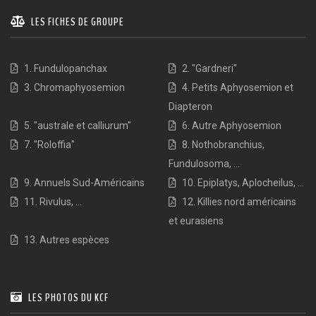
LES FICHES DE GROUPE
1. Fundulopanchax
2. "Gardneri"
3. Chromaphyosemion
4. Petits Aphyosemion et
Diapteron
5. "australe et calliurum"
6. Autre Aphyosemion
7. "Roloffia"
8. Nothobranchius,
Fundulosoma, ...
9. Annuels Sud-Américains
10. Epiplatys, Aplocheilus, ...
11. Rivulus, ...
12. Killies nord américains
et eurasiens
13. Autres espèces
LES PHOTOS DU KCF