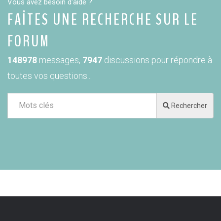
Vous avez besoin d'aide ?
FAÎTES UNE RECHERCHE SUR LE
FORUM
148978
messages,
7947
discussions pour répondre à
toutes vos questions...
Rechercher