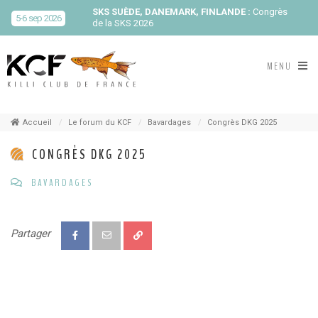
SKS SUÈDE, DANEMARK, FINLANDE :
Congrès
5-6 sep 2026
de la SKS 2026
KCF ÎLE DE FRANCE :
Réunion KCF Ile de France
MENU
12 sep 2026
de Septembre
En savoir +
KCF ÎLE DE FRANCE :
Réunion KCF Ile de France
12 sep 2026
de Septembre
En savoir +
Accueil
Le forum du KCF
Bavardages
Congrès DKG 2025
CONGRÈS DKG 2025
KCF NORMANDIE :
Réunion de Section
En
13 sep 2026
savoir +
BAVARDAGES
CZKA RÉPUBLIQUE TCHÈQUE :
Congrès de la
17-20 sep 2026
CZKA 2026
Partager
KCF FRANCE :
52ème congrès du KCF
25-27 sep 2026
APK PORTUGAL :
Congrès de l'APK 2026
16-18 oct 2026