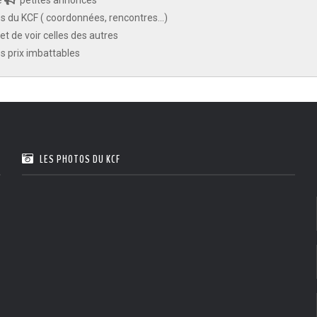
e
petites annonces
 du KCF ( coordonnées, rencontres...)
 Ile de France de Septembre
En savoir +
et de voir celles des autres
des prix imbattables
ction
En savoir +
ngrès de la CZKA 2026
LES PHOTOS DU KCF
 KCF
PK 2026