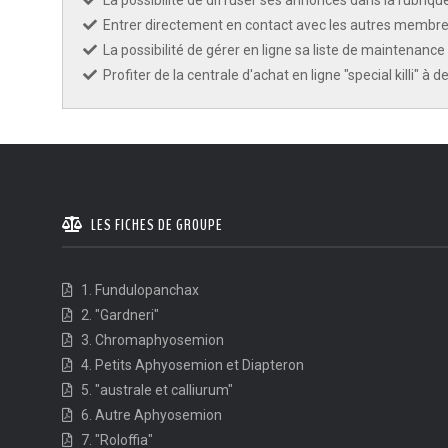
La possibilité de diffuser ses annonces dans la rubriqu
Entrer directement en contact avec les autres membres
KCF ÎLE DE FRANCE :
Réunion KCF
12 sep 2026
La possibilité de gérer en ligne sa liste de maintenance 
Profiter de la centrale d'achat en ligne "special killi" à 
KCF NORMANDIE :
Réunion de Se
13 sep 2026
CZKA RÉPUBLIQUE TCHÈQUE :
Co
17-20 sep 2026
LES FICHES DE GROUPE
KCF FRANCE :
52ème congrès du
25-27 sep 2026
1. Fundulopanchax
2. "Gardneri"
APK PORTUGAL :
Congrès de l'A
16-18 oct 2026
3. Chromaphyosemion
4. Petits Aphyosemion et Diapteron
5. "australe et calliurum"
6. Autre Aphyosemion
7. "Roloffia"