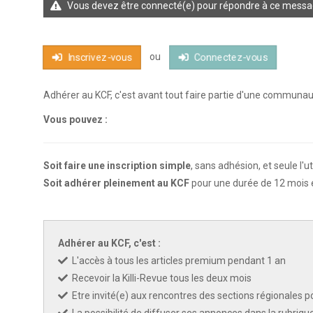
Vous devez être connecté(e) pour répondre à ce messa
KCF FRANCE :
52ème congrès du
25-27 sep 2026
ou
Inscrivez-vous
Connectez-vous
Adhérer au KCF, c'est avant tout faire partie d'une communa
APK PORTUGAL :
Congrès de l'A
16-18 oct 2026
Vous pouvez :
KCF EST :
RDV à Nancy chez Deni
22 août 2026
Soit faire une inscription simple
, sans adhésion, et seule l'u
Soit adhérer pleinement au KCF
pour une durée de 12 mois e
KCF NORD :
Réunion de Rentrée 
29 août 2026
SKS SUÈDE, DANEMARK, FINLAND
Adhérer au KCF, c'est :
5-6 sep 2026
L'accès à tous les articles premium pendant 1 an
Recevoir la Killi-Revue tous les deux mois
KCF ÎLE DE FRANCE :
Réunion KCF
12 sep 2026
Etre invité(e) aux rencontres des sections régionales po