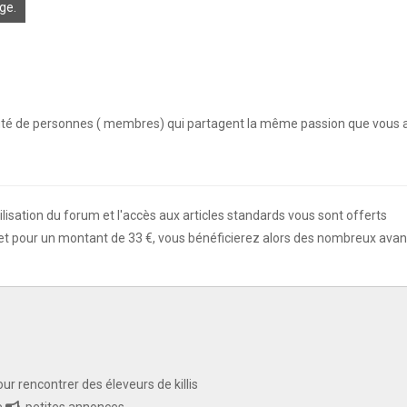
ge.
 KCF
uté de personnes (
membres) qui partagent la même passion que vous au 
PK 2026
s !
En savoir +
tilisation du forum et l'accès aux articles standards vous sont offerts
t pour un montant de 33 €, vous bénéficierez alors des nombreux avan
du KCF Nord
En savoir +
E :
Congrès de la SKS 2026
 Ile de France de Septembre
En savoir +
ur rencontrer des éleveurs de killis