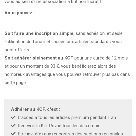
vous au sein d'une association à but non lucratif.
CZKA 2026
Vous pouvez :
KCF FRANCE :
52ème congrès du KCF
25-27 sep 2026
Soit faire une inscription simple
, sans adhésion, et seule
l'utilisation du forum et l'accès aux articles standards vous
APK PORTUGAL :
Congrès de l'APK 2026
16-18 oct 2026
sont offerts
Soit adhérer pleinement au KCF
pour une durée de 12 mois
KCF EST :
RDV à Nancy chez Denis !
En savoir +
22 août 2026
et pour un montant de 33 €, vous bénéficierez alors des
nombreux avantages que vous pouvez retrouver plus bas dans
KCF NORD :
Réunion de Rentrée du KCF Nord
En
cette page.
29 août 2026
savoir +
SKS SUÈDE, DANEMARK, FINLANDE :
Congrès
5-6 sep 2026
de la SKS 2026
Adhérer au KCF, c'est :
L'accès à tous les articles premium pendant 1 an
KCF ÎLE DE FRANCE :
Réunion KCF Ile de France
Recevoir la Killi-Revue tous les deux mois
12 sep 2026
de Septembre
En savoir +
Etre invité(e) aux rencontres des sections régionales