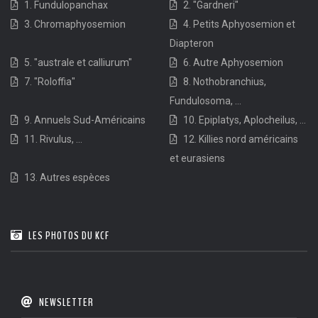
1. Fundulopanchax
2. "Gardneri"
3. Chromaphyosemion
4. Petits Aphyosemion et
Diapteron
5. "australe et calliurum"
6. Autre Aphyosemion
7. "Roloffia"
8. Nothobranchius,
Fundulosoma, ...
9. Annuels Sud-Américains
10. Epiplatys, Aplocheilus, ...
11. Rivulus, ...
12. Killies nord américains
et eurasiens
13. Autres espèces
LES PHOTOS DU KCF
NEWSLETTER