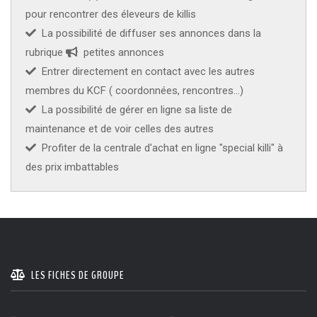
pour rencontrer des éleveurs de killis
KCF ÎLE DE FRANCE :
Réunion KCF Ile de France
12 sep 2026
La possibilité de diffuser ses annonces dans la
de Septembre
En savoir +
rubrique
petites annonces
Entrer directement en contact avec les autres
KCF NORMANDIE :
Réunion de Section
En
13 sep 2026
savoir +
membres du KCF ( coordonnées, rencontres...)
La possibilité de gérer en ligne sa liste de
CZKA RÉPUBLIQUE TCHÈQUE :
Congrès de la
17-20 sep 2026
maintenance et de voir celles des autres
CZKA 2026
Profiter de la centrale d'achat en ligne "special killi" à
des prix imbattables
KCF FRANCE :
52ème congrès du KCF
25-27 sep 2026
APK PORTUGAL :
Congrès de l'APK 2026
16-18 oct 2026
LES FICHES DE GROUPE