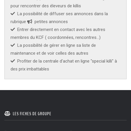
pour rencontrer des éleveurs de killis
KCF ÎLE DE FRANCE :
Réunion KCF Ile de France
12 sep 2026
La possibilité de diffuser ses annonces dans la
de Septembre
En savoir +
rubrique
petites annonces
Entrer directement en contact avec les autres
KCF NORMANDIE :
Réunion de Section
En
13 sep 2026
savoir +
membres du KCF ( coordonnées, rencontres...)
La possibilité de gérer en ligne sa liste de
CZKA RÉPUBLIQUE TCHÈQUE :
Congrès de la
17-20 sep 2026
maintenance et de voir celles des autres
CZKA 2026
Profiter de la centrale d'achat en ligne "special killi" à
des prix imbattables
KCF FRANCE :
52ème congrès du KCF
25-27 sep 2026
APK PORTUGAL :
Congrès de l'APK 2026
16-18 oct 2026
LES FICHES DE GROUPE