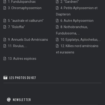
1. Fundulopanchax
2. "Gardneri"
3. Chromaphyosemion
4. Petits Aphyosemion et
Diapteron
5. "australe et calliurum"
6. Autre Aphyosemion
7. "Roloffia"
8. Nothobranchius,
Fundulosoma, ...
9. Annuels Sud-Américains
10. Epiplatys, Aplocheilus, ...
11. Rivulus, ...
12. Killies nord américains
et eurasiens
13. Autres espèces
LES PHOTOS DU KCF
NEWSLETTER