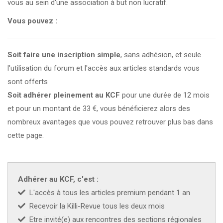
vous au sein d'une association à but non lucratif.
CZKA 2026
Vous pouvez :
KCF FRANCE :
52ème congrès du KCF
25-27 sep 2026
Soit faire une inscription simple
, sans adhésion, et seule
l'utilisation du forum et l'accès aux articles standards vous
APK PORTUGAL :
Congrès de l'APK 2026
16-18 oct 2026
sont offerts
Soit adhérer pleinement au KCF
pour une durée de 12 mois
KCF EST :
RDV à Nancy chez Denis !
En savoir +
22 août 2026
et pour un montant de 33 €, vous bénéficierez alors des
nombreux avantages que vous pouvez retrouver plus bas dans
KCF NORD :
Réunion de Rentrée du KCF Nord
En
cette page.
29 août 2026
savoir +
SKS SUÈDE, DANEMARK, FINLANDE :
Congrès
5-6 sep 2026
de la SKS 2026
Adhérer au KCF, c'est :
L'accès à tous les articles premium pendant 1 an
KCF ÎLE DE FRANCE :
Réunion KCF Ile de France
Recevoir la Killi-Revue tous les deux mois
12 sep 2026
de Septembre
En savoir +
Etre invité(e) aux rencontres des sections régionales