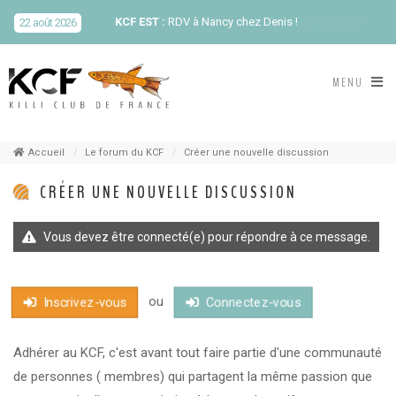
KCF EST :
RDV à Nancy chez Denis !
En savoir +
22 août 2026
KCF NORD :
Réunion de Rentrée du KCF Nord
En
MENU
29 août 2026
savoir +
SKS SUÈDE, DANEMARK, FINLANDE :
Congrès
5-6 sep 2026
de la SKS 2026
Accueil
Le forum du KCF
Créer une nouvelle discussion
CRÉER UNE NOUVELLE DISCUSSION
KCF ÎLE DE FRANCE :
Réunion KCF Ile de France
12 sep 2026
de Septembre
En savoir +
Vous devez être connecté(e) pour répondre à ce message.
KCF ÎLE DE FRANCE :
Réunion KCF Ile de France
12 sep 2026
de Septembre
En savoir +
ou
Inscrivez-vous
Connectez-vous
KCF NORMANDIE :
Réunion de Section
En
13 sep 2026
savoir +
Adhérer au KCF, c'est avant tout faire partie d'une communauté
de personnes (
membres) qui partagent la même passion que
CZKA RÉPUBLIQUE TCHÈQUE :
Congrès de la
17-20 sep 2026