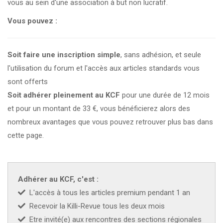
vous au sein d'une association à but non lucratif.
CZKA 2026
Vous pouvez :
KCF FRANCE :
52ème congrès du KCF
25-27 sep 2026
Soit faire une inscription simple
, sans adhésion, et seule
l'utilisation du forum et l'accès aux articles standards vous
APK PORTUGAL :
Congrès de l'APK 2026
16-18 oct 2026
sont offerts
Soit adhérer pleinement au KCF
pour une durée de 12 mois
KCF EST :
RDV à Nancy chez Denis !
En savoir +
22 août 2026
et pour un montant de 33 €, vous bénéficierez alors des
nombreux avantages que vous pouvez retrouver plus bas dans
KCF NORD :
Réunion de Rentrée du KCF Nord
En
cette page.
29 août 2026
savoir +
SKS SUÈDE, DANEMARK, FINLANDE :
Congrès
5-6 sep 2026
de la SKS 2026
Adhérer au KCF, c'est :
L'accès à tous les articles premium pendant 1 an
KCF ÎLE DE FRANCE :
Réunion KCF Ile de France
Recevoir la Killi-Revue tous les deux mois
12 sep 2026
de Septembre
En savoir +
Etre invité(e) aux rencontres des sections régionales