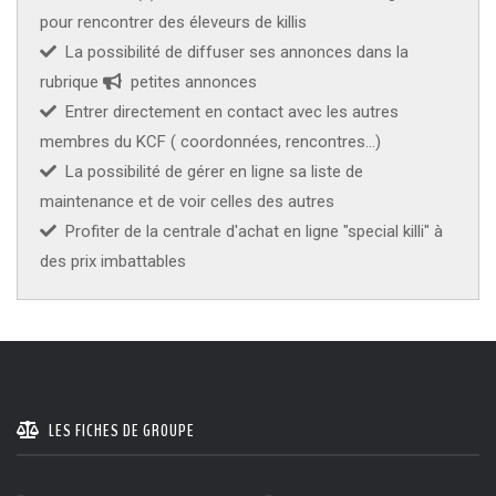
pour rencontrer des éleveurs de killis
KCF ÎLE DE FRANCE :
Réunion KCF Ile de France
12 sep 2026
La possibilité de diffuser ses annonces dans la
de Septembre
En savoir +
rubrique
petites annonces
Entrer directement en contact avec les autres
KCF NORMANDIE :
Réunion de Section
En
13 sep 2026
savoir +
membres du KCF ( coordonnées, rencontres...)
La possibilité de gérer en ligne sa liste de
CZKA RÉPUBLIQUE TCHÈQUE :
Congrès de la
17-20 sep 2026
maintenance et de voir celles des autres
CZKA 2026
Profiter de la centrale d'achat en ligne "special killi" à
des prix imbattables
KCF FRANCE :
52ème congrès du KCF
25-27 sep 2026
APK PORTUGAL :
Congrès de l'APK 2026
16-18 oct 2026
LES FICHES DE GROUPE