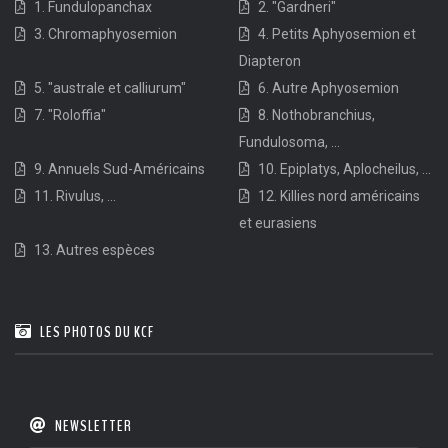
1. Fundulopanchax
2. "Gardneri"
3. Chromaphyosemion
4. Petits Aphyosemion et
Diapteron
5. "australe et calliurum"
6. Autre Aphyosemion
7. "Roloffia"
8. Nothobranchius,
Fundulosoma, ...
9. Annuels Sud-Américains
10. Epiplatys, Aplocheilus, ...
11. Rivulus, ...
12. Killies nord américains
et eurasiens
13. Autres espèces
LES PHOTOS DU KCF
NEWSLETTER