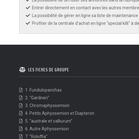
La possibilité de diffuser ses annonces dans la rubriqu
Entrer directement en contact avec les autres membres
KCF ÎLE DE FRANCE :
Réunion KCF
12 sep 2026
La possibilité de gérer en ligne sa liste de maintenance 
Profiter de la centrale d'achat en ligne "special killi" à 
KCF NORMANDIE :
Réunion de Se
13 sep 2026
CZKA RÉPUBLIQUE TCHÈQUE :
Co
17-20 sep 2026
LES FICHES DE GROUPE
KCF FRANCE :
52ème congrès du
25-27 sep 2026
1. Fundulopanchax
2. "Gardneri"
APK PORTUGAL :
Congrès de l'A
16-18 oct 2026
3. Chromaphyosemion
4. Petits Aphyosemion et Diapteron
5. "australe et calliurum"
6. Autre Aphyosemion
7. "Roloffia"