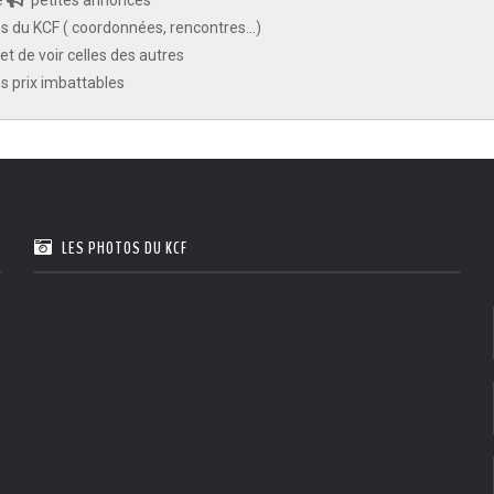
e
petites annonces
 du KCF ( coordonnées, rencontres...)
 Ile de France de Septembre
En savoir +
et de voir celles des autres
des prix imbattables
ction
En savoir +
ngrès de la CZKA 2026
LES PHOTOS DU KCF
 KCF
PK 2026