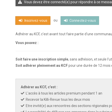
Vous devez être connecté(e) pour répondre à ce messa
KCF FRANCE :
52ème congrès du
25-27 sep 2026
ou
Inscrivez-vous
Connectez-vous
Adhérer au KCF, c'est avant tout faire partie d'une communa
APK PORTUGAL :
Congrès de l'A
16-18 oct 2026
Vous pouvez :
KCF EST :
RDV à Nancy chez Deni
22 août 2026
Soit faire une inscription simple
, sans adhésion, et seule l'u
Soit adhérer pleinement au KCF
pour une durée de 12 mois e
KCF NORD :
Réunion de Rentrée 
29 août 2026
SKS SUÈDE, DANEMARK, FINLAND
Adhérer au KCF, c'est :
5-6 sep 2026
L'accès à tous les articles premium pendant 1 an
Recevoir la Killi-Revue tous les deux mois
KCF ÎLE DE FRANCE :
Réunion KCF
12 sep 2026
Etre invité(e) aux rencontres des sections régionales po