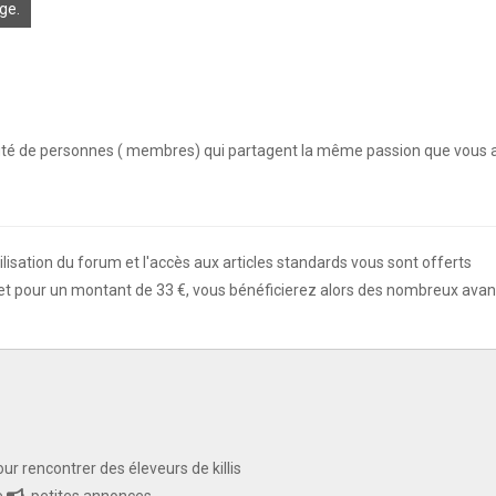
ge.
 KCF
uté de personnes (
membres) qui partagent la même passion que vous au 
PK 2026
s !
En savoir +
tilisation du forum et l'accès aux articles standards vous sont offerts
t pour un montant de 33 €, vous bénéficierez alors des nombreux avan
du KCF Nord
En savoir +
E :
Congrès de la SKS 2026
 Ile de France de Septembre
En savoir +
ur rencontrer des éleveurs de killis